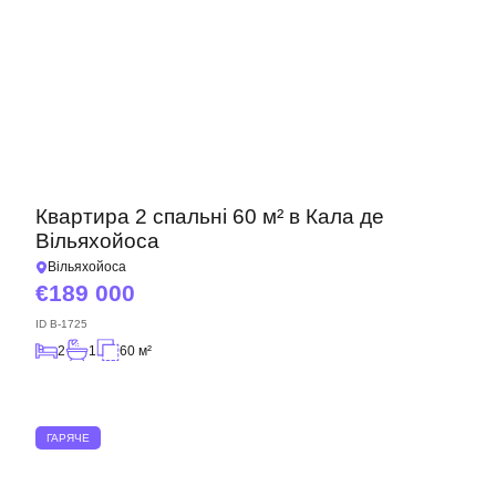
Квартира 2 спальні 60 м² в Кала де
Вільяхойоса
Вільяхойоса
189 000
ID
B-1725
2
1
60 м²
ГАРЯЧЕ