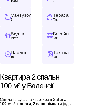
100м²
2
Санвузол
Тераса
2
Так
Вид на
Басейн
Місто
Так
Паркінг
Техніка
Так
Так
Квартира 2 спальні
100 м² у Валенсії
Світла та сучасна квартира в Safranar!
100 м²
,
2 кімнати
,
2 ванні кімнати
(одна