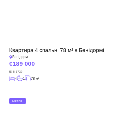
Квартира 4 спальні 78 м² в Бенідормі
Бенідорм
189 000
ID
B-1729
4
1
78 м²
ГАРЯЧЕ