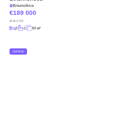
Вільяхойоса
189 000
ID
B-1725
2
1
60 м²
ГАРЯЧЕ