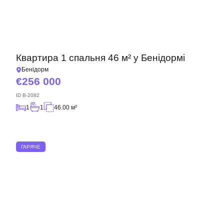
Квартира 1 спальня 46 м² у Бенідормі
Бенідорм
256 000
ID
B-2082
1
1
46.00 м²
ГАРЯЧЕ