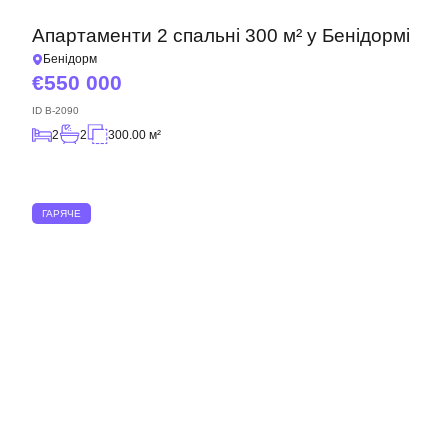
Апартаменти 2 спальні 300 м² у Бенідормі
Бенідорм
550 000
ID
B-2090
2
2
300.00 м²
ГАРЯЧЕ