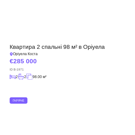
Квартира 2 спальні 98 м² в Оріуела
Оріуела Коста
285 000
ID
B-1971
2
2
98.00 м²
ГАРЯЧЕ