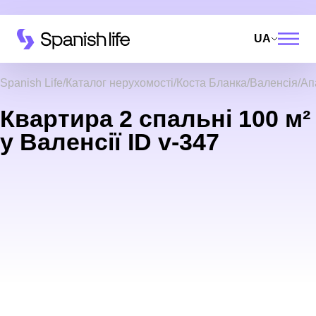
UA
Spanish Life
Каталог нерухомості
Коста Бланка
Валенсія
Ап
Квартира 2 спальні 100 м²
у Валенсії ID v-347