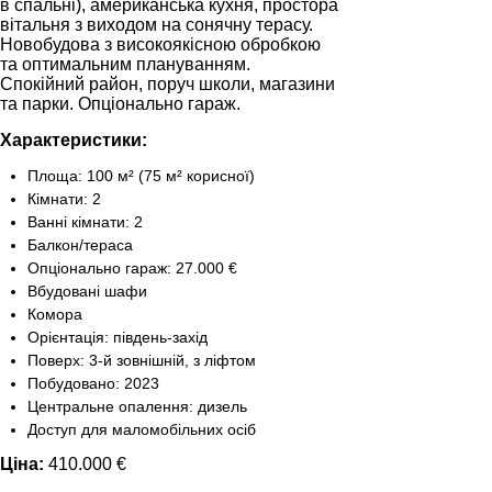
в спальні), американська кухня, простора
вітальня з виходом на сонячну терасу.
Новобудова з високоякісною обробкою
та оптимальним плануванням.
Спокійний район, поруч школи, магазини
та парки. Опціонально гараж.
Характеристики:
Площа: 100 м² (75 м² корисної)
Кімнати: 2
Ванні кімнати: 2
Балкон/тераса
Опціонально гараж: 27.000 €
Вбудовані шафи
Комора
Ми вам зателефонуємо
Орієнтація: південь-захід
Поверх: 3-й зовнішній, з ліфтом
Побудовано: 2023
Залиште свої контактні дані, і ми зв’яжемося з
Центральне опалення: дизель
вами найближчим часом.
Доступ для маломобільних осіб
Дякуємо!
Дякуємо!
Ціна:
410.000 €