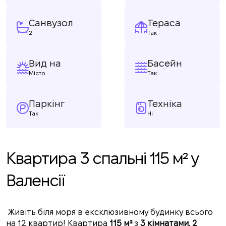
Санвузол
Тераса
2
Так
Вид на
Басейн
Місто
Так
Паркінг
Техніка
Так
Ні
Квартира 3 спальні 115 м² у
Валенсії
Живіть біля моря в ексклюзивному будинку всього
на 12 квартир! Квартира
115 м²
з
3 кімнатами
,
2