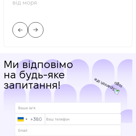
від моря
яка
вимо
пов
Ми відповімо
на будь-яке
запитання!
+380
UKRAINE
+380