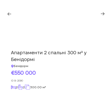
Залиште свої контактні дані, і ми
Дякуємо!
Дякуємо!
зв’яжемося з вами найближчим часом.
Ми отримали ваш
Підписку на оновлення успішно
запит і відповімо
найближчим часом.
+380
оформлено.
UKRAINE
+380
Апартаменти 2 спальні 300 м² у
ПЕРЕДЗВОНІТЬ МЕНІ
Бенідормі
Бенідорм
550 000
ID
B-2090
2
2
300.00 м²