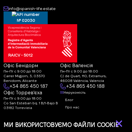
info@spanish-life.estate
№ 02030
RAICV - 5012
Офіс Бенідорм
Офіс Валенсія
Пн-Пт с 9:00 до 18:00
Пн-Пт с 9:00 до 18:00
Carrer Migjorn, 3, 03570
C/ de Quart, 110, Extramurs,
Benidorm, Alicante
46008 València, Valencia
+34 865 450 187
+34 865 450 188
Офіс Торрев'єха
Нерухомість
Пн-Пт с 9:00 до 18:00
Блог
Co San Esteban bq. 1 B/1-Bajo B
Про нас
03182 Torrevieja
Canal de denuncias:
FAQ
×
marketing@spanish-
Контакти
МИ ВИКОРИСТОВУЄМО ФАЙЛИ COOKIE
life.estate
Підписка