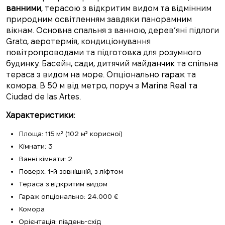
ванними
, терасою з відкритим видом та відмінним
природним освітленням завдяки панорамним
вікнам. Основна спальня з ванною, дерев’яні підлоги
Grato, аеротермія, кондиціонування
повітропроводами та підготовка для розумного
будинку. Басейн, сади, дитячий майданчик та спільна
тераса з видом на море. Опціонально гараж та
комора. В 50 м від метро, поруч з Marina Real та
Ciudad de las Artes.
Характеристики:
Площа: 115 м² (102 м² корисної)
Кімнати: 3
Ванні кімнати: 2
Поверх: 1-й зовнішній, з ліфтом
Тераса з відкритим видом
Гараж опціонально: 24.000 €
Комора
Орієнтація: південь-схід