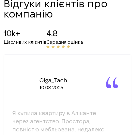
Відгуки клієнтів про
компанію
10k+
4.8
Щасливих клієнтів
Середня оцінка
Olga_Tach
10.08.2025
Я купила квартиру в Аліканте
Ми 
через агентство. Простора,
кома
повністю мебльована, недалеко
доп