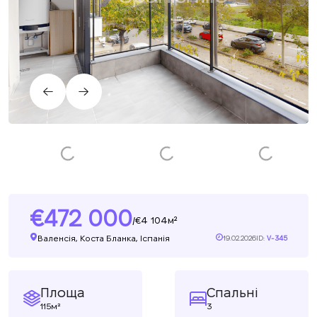
472 000
4 104м²
/
Валенсія, Коста Бланка, Іспанія
19.02.2026
ID:
V-345
Площа
Спальні
115м²
3