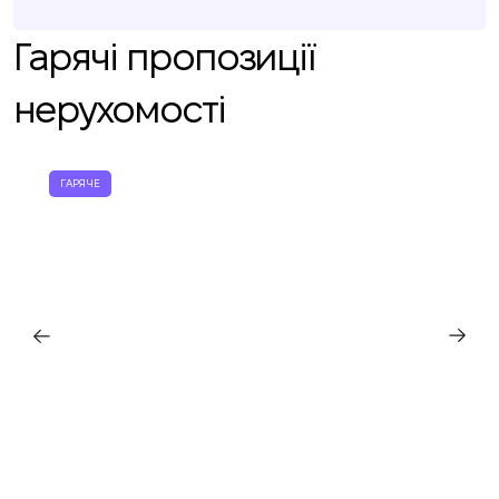
Гарячі пропозиції
нерухомості
ГАРЯЧЕ
Ми вам зателефонуємо
Залиште свої контактні дані, і ми
Дякуємо!
Дякуємо!
зв’яжемося з вами найближчим часом.