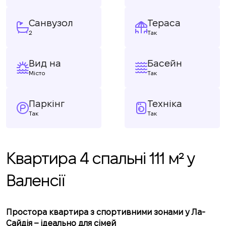
Санвузол
Тераса
2
Так
Вид на
Басейн
Місто
Так
Паркінг
Техніка
Так
Так
Квартира 4 спальні 111 м² у
Валенсії
Простора квартира з спортивними зонами у Ла-
Сайдія – ідеально для сімей