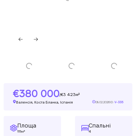
380 000
3 423м²
/
Валенсія, Коста Бланка, Іспанія
08.02.2026
ID:
V-335
Площа
Спальні
111м²
4