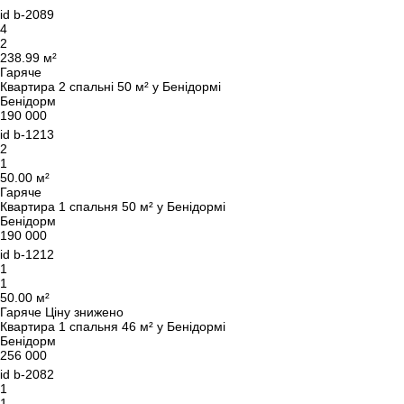
id
b-2089
4
2
238.99 м²
Гаряче
Квартира 2 спальні 50 м² у Бенідормі
Бенідорм
Ми вам зателефонуємо
190 000
id
b-1213
2
1
Залиште свої контактні дані, і ми зв’яжемося з
50.00 м²
Гаряче
вами найближчим часом.
Дякуємо!
Квартира 1 спальня 50 м² у Бенідормі
Бенідорм
Дякуємо!
190 000
id
b-1212
Ми отримали ваш
UKRAINE +380
1
запит і відповімо
+380
Підписку на оновлення успішно оформлено.
1
найближчим часом.
50.00 м²
Гаряче
Ціну знижено
Квартира 1 спальня 46 м² у Бенідормі
Бенідорм
256 000
ПЕРЕДЗВОНІТЬ МЕНІ
id
b-2082
1
1