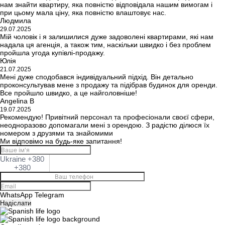
нам знайти квартиру, яка повністю відповідала нашим вимогам і
при цьому мала ціну, яка повністю влаштовує нас.
Людмила
29.07.2025
Мій чоловік і я залишилися дуже задоволені квартирами, які нам
надала ця агенція, а також тим, наскільки швидко і без проблем
пройшла угода купівлі-продажу.
Юлія
21.07.2025
Мені дуже сподобався індивідуальний підхід. Він детально
проконсультував мене з продажу та підібрав будинок для оренди.
Все пройшло швидко, а це найголовніше!
Angelina B
19.07.2025
Рекомендую! Привітний персонал та професіонали своєї сфери,
неодноразово допомагали мені з орендою. З радістю ділюся їх
номером з друзями та знайомими
Ми відповімо на будь-яке запитання!
Ukraine +380
+380
WhatsApp
Telegram
Надіслати