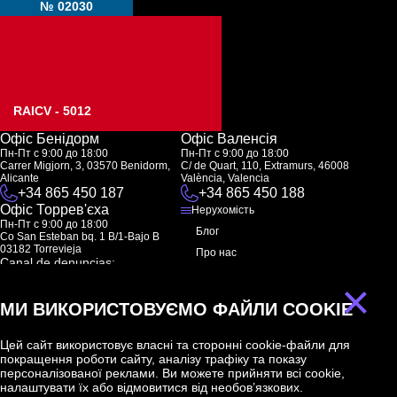
№ 02030
RAICV - 5012
Офіс Бенідорм
Офіс Валенсія
Пн-Пт с 9:00 до 18:00
Пн-Пт с 9:00 до 18:00
Carrer Migjorn, 3, 03570 Benidorm,
C/ de Quart, 110, Extramurs, 46008
Alicante
València, Valencia
+34 865 450 187
+34 865 450 188
Офіс Торрев'єха
Нерухомість
Пн-Пт с 9:00 до 18:00
Блог
Co San Esteban bq. 1 B/1-Bajo B
03182 Torrevieja
Про нас
Canal de denuncias:
FAQ
marketing@spanish-life.estate
×
Контакти
МИ ВИКОРИСТОВУЄМО ФАЙЛИ COOKIE
Підписка
Цей сайт використовує власні та сторонні cookie-файли для
покращення роботи сайту, аналізу трафіку та показу
Підпишіться на наші новини. Щотижнева розсилка
персоналізованої реклами. Ви можете прийняти всі cookie,
налаштувати їх або відмовитися від необов’язкових.