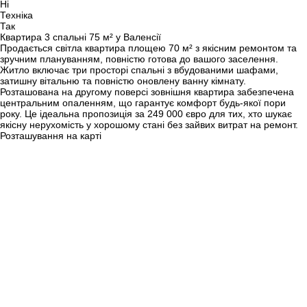
Ні
Техніка
Так
Квартира 3 спальні 75 м² у Валенсії
Продається світла квартира площею 70 м² з якісним ремонтом та
зручним плануванням, повністю готова до вашого заселення.
Житло включає три просторі спальні з вбудованими шафами,
затишну вітальню та повністю оновлену ванну кімнату.
Розташована на другому поверсі зовнішня квартира забезпечена
центральним опаленням, що гарантує комфорт будь-якої пори
року. Це ідеальна пропозиція за 249 000 євро для тих, хто шукає
якісну нерухомість у хорошому стані без зайвих витрат на ремонт.
Розташування на карті