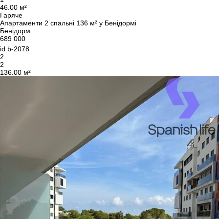
46.00 м²
Гаряче
Апартаменти 2 спальні 136 м² у Бенідормі
Бенідорм
689 000
id
b-2078
2
2
136.00 м²