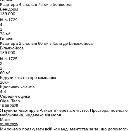
Квартира 4 спальні 78 м² в Бенідормі
Бенідорм
189 000
id
b-1729
4
1
78 м²
Гаряче
Квартира 2 спальні 60 м² в Кала де Вільяхойоса
Вільяхойоса
189 000
id
b-1725
2
1
60 м²
Відгуки клієнтів про компанію
10k+
Щасливих клієнтів
4.8
Середня оцінка
Olga_Tach
10.08.2025
Я купила квартиру в Аліканте через агентство. Простора, повністю
мебльована, недалеко від моря
Макс
01.08.2025
Ми хочемо подякувати всій команді агентства за те, що допомогли