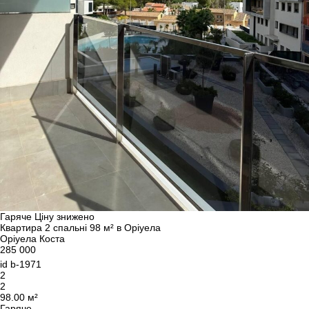
Гаряче
Ціну знижено
Квартира 2 спальні 98 м² в Оріуела
Оріуела Коста
285 000
id
b-1971
2
2
98.00 м²
Гаряче