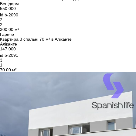
Бенідорм
550 000
id
b-2090
2
2
300.00 м²
Гаряче
Квартира 3 спальні 70 м² в Аліканте
Аліканте
147 000
id
b-2091
3
1
70.00 м²