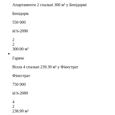
Апартаменти 2 спальні 300 м² у Бенідормі
Бенідорм
550 000
id
b-2090
2
2
300.00 м²
Гаряче
Вілла 4 спальні 239.39 м² у Фінестрат
Фінестрат
750 000
id
b-2089
4
2
238.99 м²