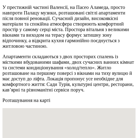
У престижній частині Валенсії, на Пасео Аламеда, просто
навпроти Палацу музики, розташовані світлі апартаменти
після повної реновації. Сучасний дизайн, високоякісні
матеріали та спокійна атмосфера створюють комфортний
простір у самому серці міста. Простора вітальня з великими
вікнами та виходом на терасу формує затишну зону
відпочинку, а відкрита кухня гармонійно поєднується з
житловою частиною.
Апартаменти складаються з двох просторих спалень із
місткими вбудованими шафами, двох сучасних ванних кімнат
та системи кондиціонування «холод/тепло». Житло
розташоване на першому поверсі з вікнами на тиху вулицю й
має доступ до ліфта. Локація пропонує усе необхідне для
комфортного життя: Сади Турія, культурні центри, ресторани,
кав’ярні та різноманітні сервіси поруч.
Розташування на карті