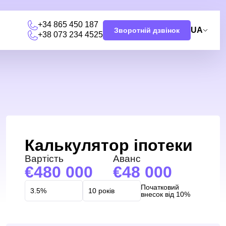
+34 865 450 187
UA
Зворотній дзвінок
+38 073 234 4525
и
Калькулятор іпотеки
Вартість
Аванс
480 000
48 000
Початковий
внесок від 10%