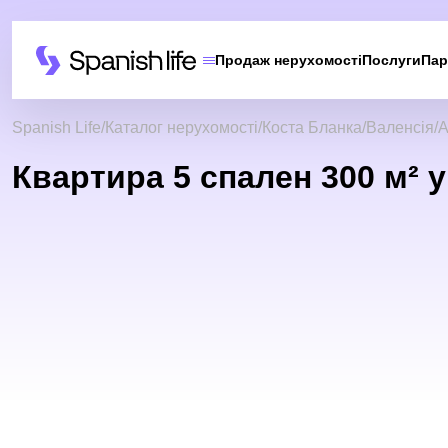
Продаж нерухомості
Послуги
Пар
Spanish Life
Каталог нерухомості
Коста Бланка
Валенсія
А
Квартира 5 спален 300 м² у