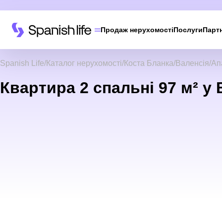
Продаж нерухомості
Послуги
Парт
Spanish Life
Каталог нерухомості
Коста Бланка
Валенсія
Ап
Квартира 2 спальні 97 м² у В