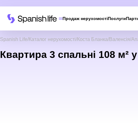
Продаж нерухомості
Послуги
Парт
Spanish Life
Каталог нерухомості
Коста Бланка
Валенсія
Ап
Квартира 3 спальні 108 м² у