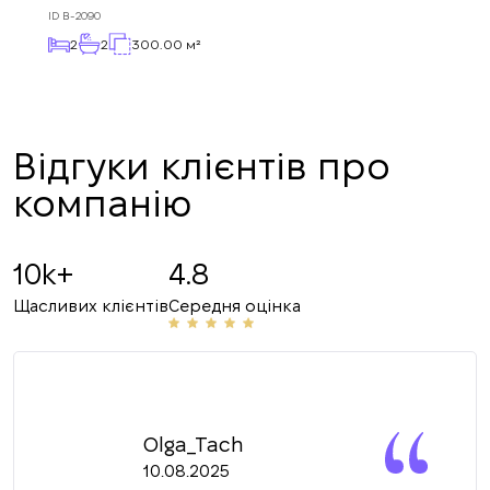
Підписку на оновлення успішно
запит і відповімо
ID
B-2090
найближчим часом.
+380
оформлено.
UKRAINE
2
2
300.00 м²
+380
ПЕРЕДЗВОНІТЬ МЕНІ
Відгуки клієнтів про
компанію
10k+
4.8
Щасливих клієнтів
Середня оцінка
Olga_Tach
10.08.2025