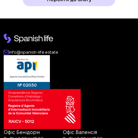
info@spanish-life.estate
№ 02030
RAICV - 5012
Офіс Бенідорм
Офіс Валенсія