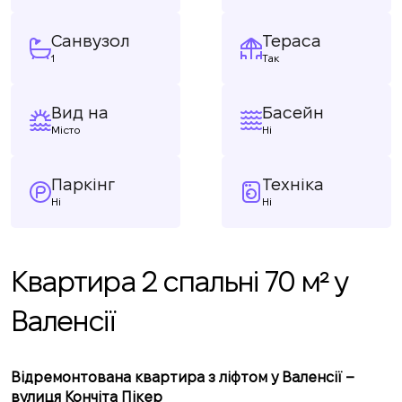
Санвузол
Тераса
1
Так
Вид на
Басейн
Місто
Ні
Паркінг
Техніка
Ні
Ні
Квартира 2 спальні 70 м² у
Валенсії
Відремонтована квартира з ліфтом у Валенсії –
вулиця Кончіта Пікер