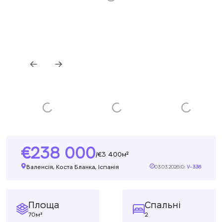
238 000
3 400м²
/
Валенсія, Коста Бланка, Іспанія
03.03.2026
ID:
V-336
Площа
Спальні
70м²
2