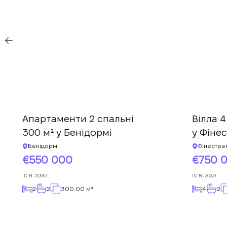
Апартаменти 2 спальні
Вілла 4
300 м² у Бенідормі
у Фіне
Бенідорм
Фінестра
550 000
750 
ID
B-2090
ID
B-2089
2
2
300.00 м²
4
2