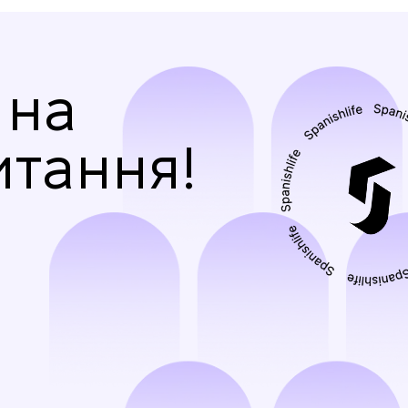
 на
итання!