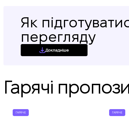
Як підготувати
перегляду
Докладніше
Гарячі пропози
ГАРЯЧЕ
ГАРЯЧЕ