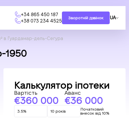
+34 865 450 187
UA
Зворотній дзвінок
+38 073 234 4525
м² в Гуардамар-дель-Сегура
b-1950
Калькулятор іпотеки
Вартість
Аванс
360 000
36 000
Початковий
внесок від 10%