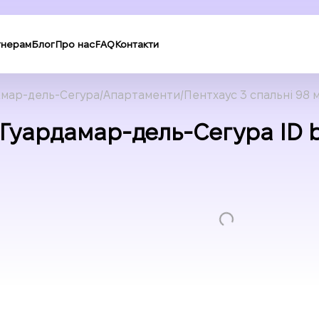
тнерам
Блог
Про нас
FAQ
Контакти
амар-дель-Сегура
Апартаменти
Пентхаус 3 спальні 98 
в Гуардамар-дель-Сегура ID 