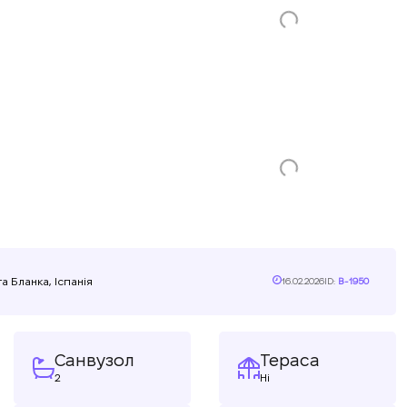
а Бланка, Іспанія
16.02.2026
ID:
B-1950
Санвузол
Тераса
2
Ні