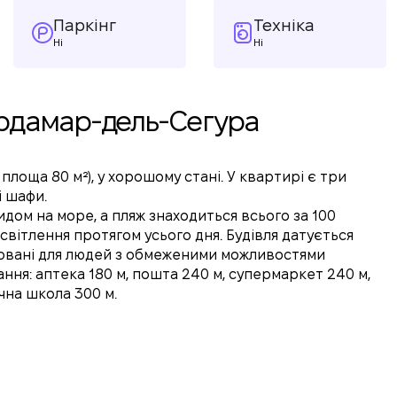
Паркінг
Техніка
Ні
Ні
уардамар-дель-Сегура
оща 80 м²), у хорошому стані. У квартирі є три
і шафи.
идом на море, а пляж знаходиться всього за 100
світлення протягом усього дня. Будівля датується
тосовані для людей з обмеженими можливостями
ння: аптека 180 м, пошта 240 м, супермаркет 240 м,
чна школа 300 м.