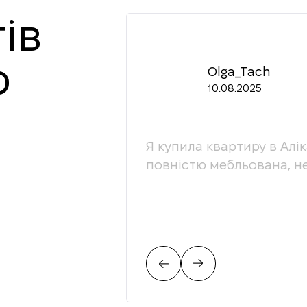
ів
ю
Olga_Tach
10.08.2025
онали своєї сфери,
Я купила квартиру в Алі
радістю ділюся їх
повністю мебльована, н