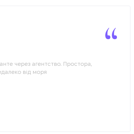
канте через агентство. Простора,
Ми х
едалеко від моря
допо
наши
нас.