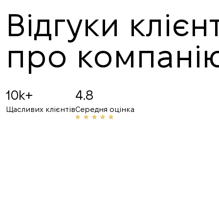
Відгуки клієнт
про компані
Angelina B
19.07.2025
10k+
4.8
Рекомендую! Привітний персонал та професі
Щасливих клієнтів
Середня оцінка
неодноразово допомагали мені з орендою. З 
номером з друзями та знайомими