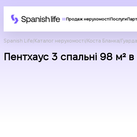
Продаж нерухомості
Послуги
Пар
Spanish Life
Каталог нерухомості
Коста Бланка
Гуард
Пентхаус 3 спальні 98 м² 