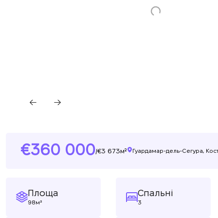
360 000
3 673м²
/
Гуардамар-дель-Сегура, Кост
Площа
Спальні
98м²
3