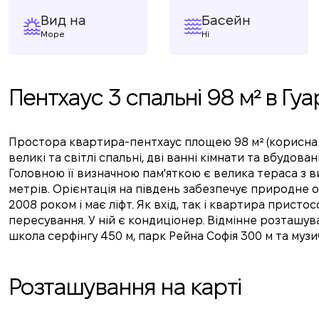
Вид на
Басейн
Море
Ні
Пентхаус 3 спальні 98 м² в Г
Простора квартира-пентхаус площею 98 м² (корисна пл
великі та світлі спальні, дві ванні кімнати та вбудован
Головною її визначною пам'яткою є велика тераса з в
метрів. Орієнтація на південь забезпечує природне о
2008 роком і має ліфт. Як вхід, так і квартира прис
пересування. У ній є кондиціонер. Відмінне розташува
школа серфінгу 450 м, парк Рейна Софія 300 м та музи
Розташування на карті