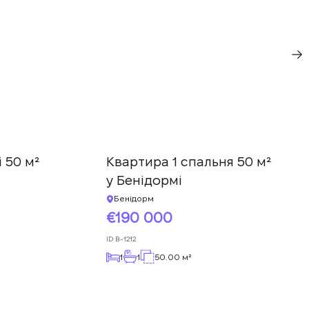
 50 м²
Квартира 1 спальня 50 м²
у Бенідормі
Бенідорм
190 000
ID
B-1212
1
1
50.00 м²