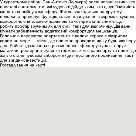
У курортному районі Сан-Антоніо (Кульєра) розташовані затишні та
просторі апартаменти, які чудово підійдуть тим, хто цінує близькість
моря та спокійну атмосферу. Житло знаходиться на другому
поверсі та пропонує функціональне планування з окремою кухнею,
комфортною вітальнею-їдальнею та чотирма спальнями, що
робить простір зручним як для сім’ї, так і для відпочинку. Дві ванні
кімнати забезпечують додатковий комфорт для мешканців.
Головною перевагою апартаментів є велика тераса з відкритим
видом на море — місце, де приємно проводити час у будь-яку пору
дня. Район відзначається розвиненою інфраструктурою: поруч
магазини, ресторани, зупинки громадського транспорту та пляж. Це
житло стане чудовим вибором як для постійного проживання, так і
для вигідних інвестицій.
Розташування на карті