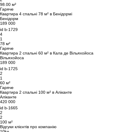
98.00 м²
Гаряче
Квартира 4 спальні 78 м² в Бенідормі
Бенідорм
189 000
id
b-1729
4
1
78 м²
Гаряче
Квартира 2 спальні 60 м² в Кала де Вільяхойоса
Вільяхойоса
189 000
id
b-1725
2
1
60 м²
Гаряче
Квартира 2 спальні 100 м² в Аліканте
Аліканте
420 000
id
b-1665
2
2
100 м²
Відгуки клієнтів про компанію
10k+