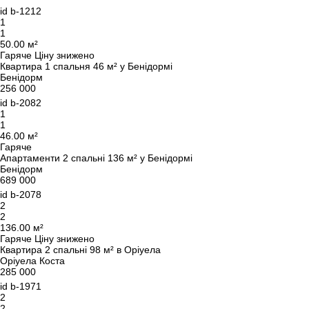
id
b-1212
1
1
Залиште свої контактні дані, і ми зв’яжемося з
50.00 м²
вами найближчим часом.
Гаряче
Ціну знижено
Дякуємо!
Квартира 1 спальня 46 м² у Бенідормі
Дякуємо!
Бенідорм
256 000
Ми отримали ваш
id
b-2082
UKRAINE +380
запит і відповімо
1
+380
Підписку на оновлення успішно оформлено.
найближчим часом.
1
46.00 м²
Гаряче
Апартаменти 2 спальні 136 м² у Бенідормі
Бенідорм
689 000
ПЕРЕДЗВОНІТЬ МЕНІ
id
b-2078
2
2
136.00 м²
Гаряче
Ціну знижено
Квартира 2 спальні 98 м² в Оріуела
Оріуела Коста
285 000
id
b-1971
2
2