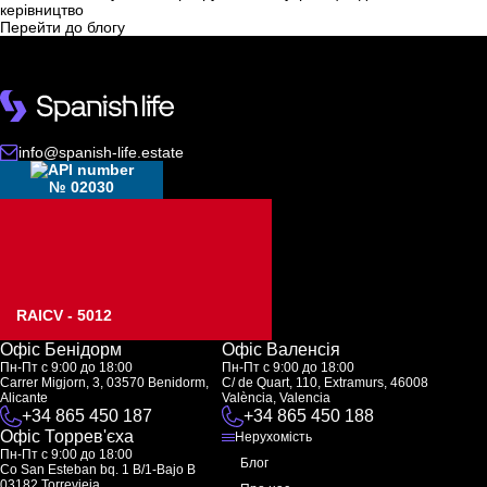
керівництво
Перейти до блогу
info@spanish-life.estate
№ 02030
RAICV - 5012
Офіс Бенідорм
Офіс Валенсія
Пн-Пт с 9:00 до 18:00
Пн-Пт с 9:00 до 18:00
Carrer Migjorn, 3, 03570 Benidorm,
C/ de Quart, 110, Extramurs, 46008
Alicante
València, Valencia
+34 865 450 187
+34 865 450 188
Офіс Торрев'єха
Нерухомість
Пн-Пт с 9:00 до 18:00
Блог
Co San Esteban bq. 1 B/1-Bajo B
03182 Torrevieja