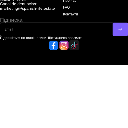
Про нас
Canal de denuncias:
FAQ
marketing@spanish-life.estate
Контакти
Підписка
Підпишіться на наші новини. Щотижнева розсилка