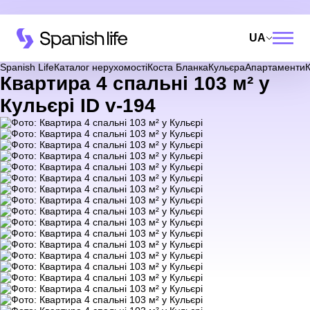
UA
Spanish Life
Каталог нерухомості
Коста Бланка
Кульєра
Апартаменти
К
Квартира 4 спальні 103 м² у
Кульєрі ID v-194