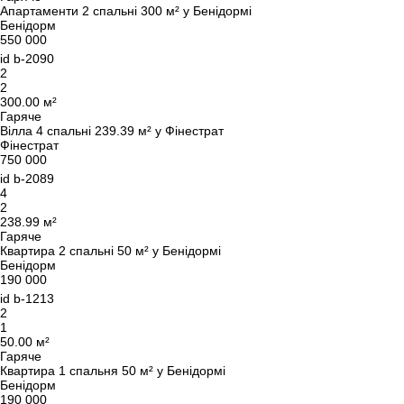
Апартаменти 2 спальні 300 м² у Бенідормі
Бенідорм
550 000
id
b-2090
2
2
300.00 м²
Гаряче
Вілла 4 спальні 239.39 м² у Фінестрат
Фінестрат
750 000
id
b-2089
4
2
238.99 м²
Гаряче
Квартира 2 спальні 50 м² у Бенідормі
Бенідорм
190 000
id
b-1213
2
1
50.00 м²
Гаряче
Квартира 1 спальня 50 м² у Бенідормі
Бенідорм
Ми вам зателефонуємо
190 000