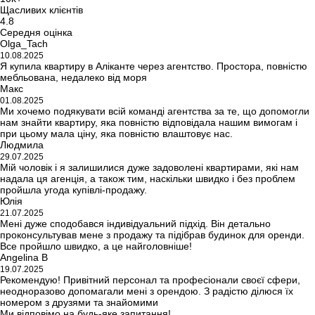
Щасливих клієнтів
4.8
Середня оцінка
Olga_Tach
10.08.2025
Я купила квартиру в Аліканте через агентство. Простора, повністю
мебльована, недалеко від моря
Макс
01.08.2025
Ми хочемо подякувати всій команді агентства за те, що допомогли
нам знайти квартиру, яка повністю відповідала нашим вимогам і
при цьому мала ціну, яка повністю влаштовує нас.
Людмила
29.07.2025
Мій чоловік і я залишилися дуже задоволені квартирами, які нам
надала ця агенція, а також тим, наскільки швидко і без проблем
пройшла угода купівлі-продажу.
Юлія
21.07.2025
Мені дуже сподобався індивідуальний підхід. Він детально
проконсультував мене з продажу та підібрав будинок для оренди.
Все пройшло швидко, а це найголовніше!
Angelina B
19.07.2025
Рекомендую! Привітний персонал та професіонали своєї сфери,
неодноразово допомагали мені з орендою. З радістю ділюся їх
номером з друзями та знайомими
Ми відповімо на будь-яке запитання!