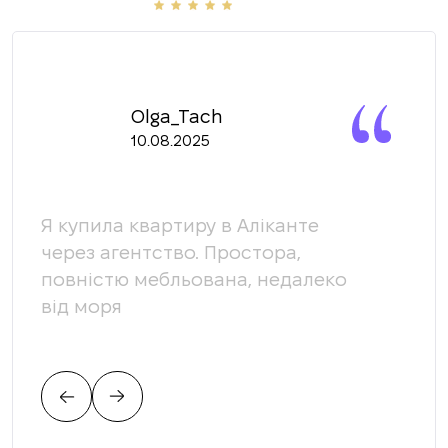
Olga_Tach
10.08.2025
Я купила квартиру в Аліканте
Ми 
через агентство. Простора,
кома
повністю мебльована, недалеко
доп
від моря
яка
вимо
пов