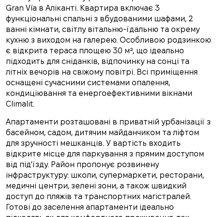
Gran Vía в Аліканті. Квартира включає 3
функціональні спальні з вбудованими шафами, 2
ванні кімнати, світлу вітальню-їдальню та окрему
кухню з виходом на галерею. Особливою родзинкою
є відкрита тераса площею 30 м², що ідеально
підходить для сніданків, відпочинку на сонці та
літніх вечорів на свіжому повітрі. Всі приміщення
оснащені сучасними системами опалення,
кондиціювання та енергоефективними вікнами
Climalit.
Апартаменти розташовані в приватній урбанізації з
басейном, садом, дитячим майданчиком та ліфтом
для зручності мешканців. У вартість входить
відкрите місце для паркування з прямим доступом
від під'їзду. Район пропонує розвинену
інфраструктуру: школи, супермаркети, ресторани,
медичні центри, зелені зони, а також швидкий
доступ до пляжів та транспортних магістралей.
Готові до заселення апартаменти ідеально