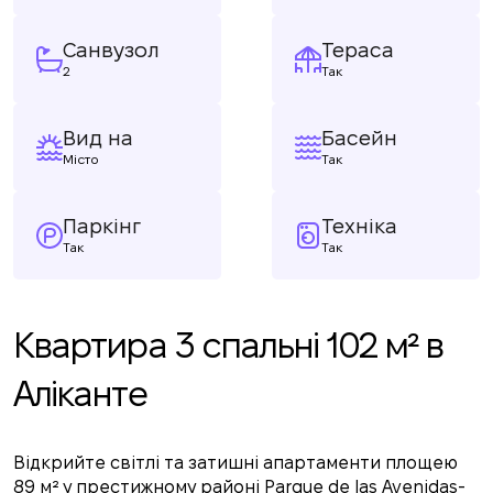
Санвузол
Тераса
2
Так
Вид на
Басейн
Місто
Так
Паркінг
Техніка
Так
Так
Квартира 3 спальні 102 м² в
Аліканте
Відкрийте світлі та затишні апартаменти площею
89 м² у престижному районі Parque de las Avenidas-