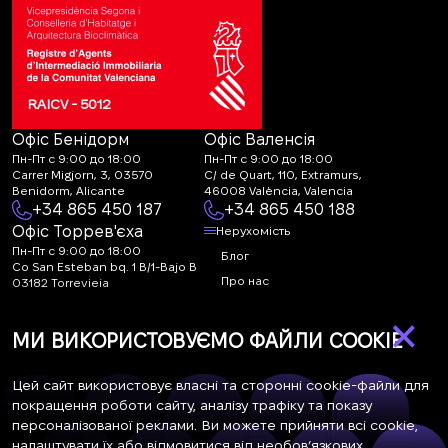
RAICV - 5012
Офіс Бенідорм
Офіс Валенсія
Пн-Пт с 9:00 до 18:00
Пн-Пт с 9:00 до 18:00
Carrer Migjorn, 3, 03570
C/ de Quart, 110, Extramurs,
Benidorm, Alicante
46008 València, Valencia
+34 865 450 187
+34 865 450 188
Офіс Торрев'єха
Нерухомість
Пн-Пт с 9:00 до 18:00
Блог
Co San Esteban bq. 1 B/1-Bajo B
Про нас
03182 Torrevieja
Canal de denuncias:
FAQ
×
marketing@spanish-
Контакти
МИ ВИКОРИСТОВУЄМО ФАЙЛИ COOKIE
life.estate
Підписка
Цей сайт використовує власні та сторонні cookie-файли для
покращення роботи сайту, аналізу трафіку та показу
персоналізованої реклами. Ви можете прийняти всі cookie,
Підпишіться на наші новини. Щотижнева розсилка
налаштувати їх або відмовитися від необов’язкових.