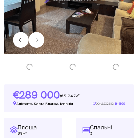
289 000
3 247м²
/
Аліканте, Коста Бланка, Іспанія
09.12.2025
ID:
B-1899
Площа
Спальні
89м²
3