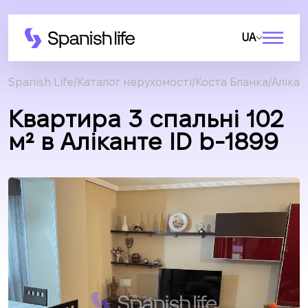
UA
Spanish Life
Каталог нерухомості
Коста Бланка
Алікан
Квартира 3 спальні 102
м² в Аліканте ID b-1899