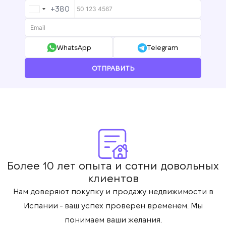
+380
UKRAINE
Мы получили Ваш
+380
Подписка на обновления успешно
запрос и ответим в
ближайшее время.
+380
оформлена.
UKRAINE
WhatsApp
Telegram
+380
ОТПРАВИТЬ
ПЕРЕЗВОНИТЕ МНЕ
Более 10 лет опыта и сотни довольных
клиентов
Нам доверяют покупку и продажу недвижимости в
Испании - ваш успех проверен временем. Мы
понимаем ваши желания.