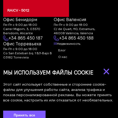
RAICV - 5012
Офис Бенидорм
Офис Валенсия
Пн-Пт с 9:00 до 18:00
Пн-Пт с 9:00 до 18:00
Carrer Migjorn, 3, 03570
C/ de Quart, 110, Extramurs,
Benidorm, Alicante
46008 València, Valencia
+34 865 450 187
+34 865 450 188
Офис Торревьеха
Недвижимость
Пн-Пт с 9:00 до 18:00
Блог
Co San Esteban bq. 1 B/1-Bajo B
О нас
03182 Torrevieja
Canal de denuncias:
FAQ
×
marketing@spanish-
Контакты
МЫ ИСПОЛЬЗУЕМ ФАЙЛЫ COOKIE
life.estate
Подписка
Этот сайт использует собственные и сторонние cookie-
файлы для улучшения работы сайта, анализа трафика и
показа персонализированной рекламы. Вы можете принять
Подпишитесь на наши новости. Рассылка каждую неделю
все cookie, настроить их или отказаться от необязательных.
Принять все