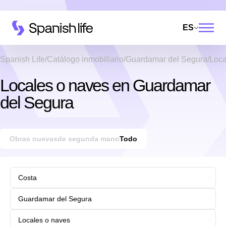
ES
Spanish Life
Catálogo inmobiliario
Guardamar del Segura
Loca
Locales o naves en Guardamar
del Segura
Obras nuevas
de segunda mano
Todo