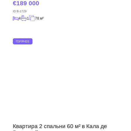
189 000
ID
B-1729
4
1
78 м²
ГОРЯЧЕЕ
Квартира 2 спальни 60 м² в Кала де