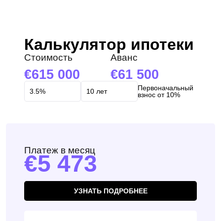
Мы получили Ваш
UKRAINE +380
Подписка на обновления успешно
запрос и ответим в
+380
ближайшее время.
оформлена.
Калькулятор ипотеки
Стоимость
Аванс
ПЕРЕЗВОНИТЕ МНЕ
615 000
61 500
Первоначальный
взнос от 10%
Платеж в месяц
5 473
УЗНАТЬ ПОДРОБНЕЕ