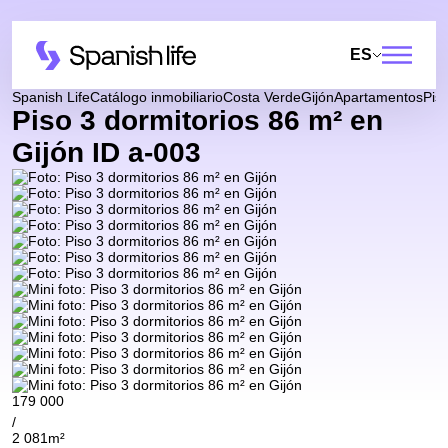
ES
Spanish Life
Catálogo inmobiliario
Costa Verde
Gijón
Apartamentos
Pis
Piso 3 dormitorios 86 m² en
Gijón ID a-003
179 000
/
2 081m²