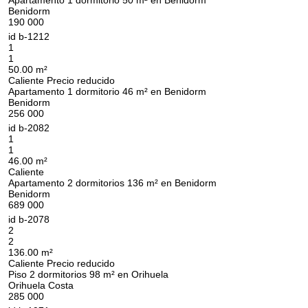
Apartamento 1 dormitorio 50 m² en Benidorm
Benidorm
190 000
Deje sus datos de contacto y nos pondremos en
id
b-1212
¡Gracias!
1
contacto con usted en breve.
¡Gracias!
1
50.00 m²
Caliente
Precio reducido
Hemos recibido su
Apartamento 1 dormitorio 46 m² en Benidorm
solicitud y le
La suscripción a las actualizaciones se ha
Benidorm
responderemos en
UKRAINE +380
256 000
realizado con éxito
breve.
+380
id
b-2082
1
1
46.00 m²
Caliente
Apartamento 2 dormitorios 136 m² en Benidorm
DEVUÉLVAME LA LLAMADA
Benidorm
689 000
id
b-2078
2
2
136.00 m²
Caliente
Precio reducido
Piso 2 dormitorios 98 m² en Orihuela
Orihuela Costa
285 000