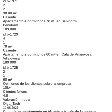
id
b-1971
2
2
98.00 m²
Caliente
Apartamento 4 dormitorios 78 m² en Benidorm
Benidorm
189 000
id
b-1729
4
1
78 m²
Caliente
Apartamento 2 dormitorios 60 m² en Cala de Villajoyosa
Villajoyosa
189 000
id
b-1725
2
1
60 m²
Opiniones de los clientes sobre la empresa
10k+
Clientes felices
4.8
Valoración media
Olga_Tach
10.08.2025
Compré un apartamento en Alicante a través de la agencia.