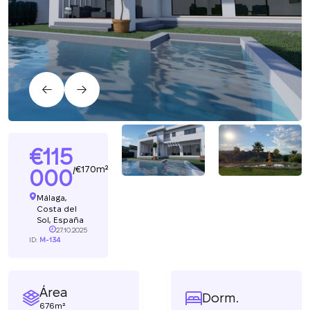
115
170m²
/
000
Málaga,
Costa del
Sol, España
27.10.2025
ID:
M-134
Área
Dorm.
676m²