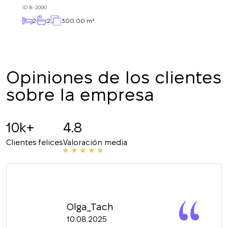
breve.
+380
UKRAINE
ID
B-2090
+380
2
2
300.00 m²
DEVUÉLVAME LA LLAMADA
Opiniones de los clientes
sobre la empresa
10k+
4.8
Clientes felices
Valoración media
Olga_Tach
10.08.2025