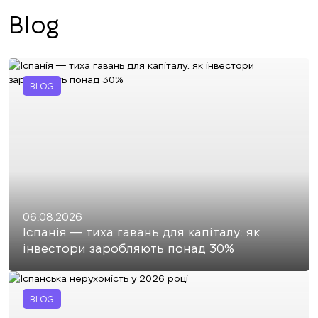
Blog
BLOG
06.08.2026
Іспанія — тиха гавань для капіталу: як
інвестори заробляють понад 30%
BLOG