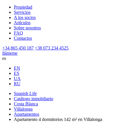
Propiedad
Servicios
A los socios
Artículos
Sobre nosotros
FAQ
Contactos
+34 865 450 187
+38 073 234 4525
llámeme
es
EN
ES
UA
RU
Spanish Life
Catálogo inmobiliario
Costa Blanca
Villalonga
Apartamentos
Apartamento 4 dormitorios 142 m² en Villalonga