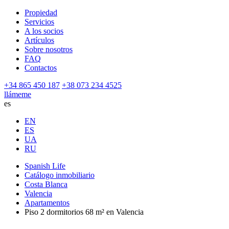
Propiedad
Servicios
A los socios
Artículos
Sobre nosotros
FAQ
Contactos
+34 865 450 187
+38 073 234 4525
llámeme
es
EN
ES
UA
RU
Spanish Life
Catálogo inmobiliario
Costa Blanca
Valencia
Apartamentos
Piso 2 dormitorios 68 m² en Valencia