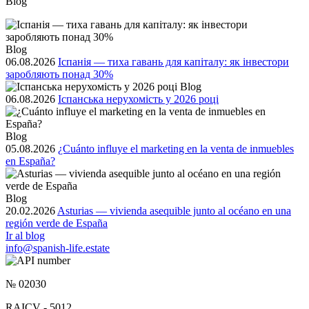
Blog
Blog
06.08.2026
Іспанія — тиха гавань для капіталу: як інвестори
заробляють понад 30%
Blog
06.08.2026
Іспанська нерухомість у 2026 році
Blog
05.08.2026
¿Cuánto influye el marketing en la venta de inmuebles
en España?
Blog
20.02.2026
Asturias — vivienda asequible junto al océano en una
región verde de España
Ir al blog
info@spanish-life.estate
№ 02030
RAICV - 5012