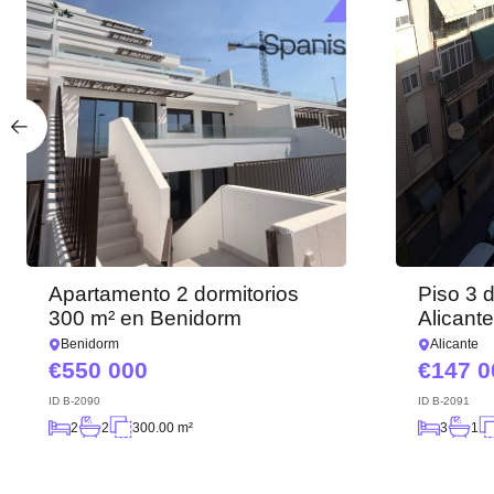
Apartamento 2 dormitorios
Piso 3 
300 m² en Benidorm
Alicant
Benidorm
Alicante
550 000
147 0
ID
B-2090
ID
B-2091
2
2
300.00 m²
3
1