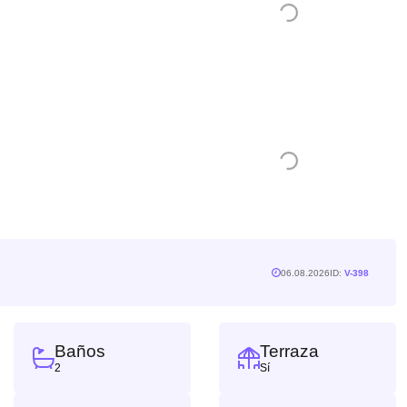
06.08.2026
ID:
V-398
Baños
Terraza
2
Sí