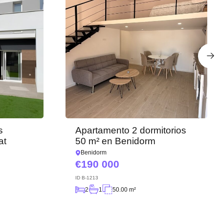
s
Apartamento 2 dormitorios
at
50 m² en Benidorm
Benidorm
190 000
ID
B-1213
2
1
50.00 m²