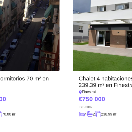
Hemos recibido su
solicitud y le
La suscripción a las actualizaciones se ha realizado
responderemos en
breve.
con éxito
+380
UKRAINE
+380
DEVUÉLVAME LA LLAMADA
dormitorios 70 m² en
Chalet 4 habitacione
e
239.39 m² en Finestr
Finestrat
00
750 000
ID
B-2089
70.00 m²
4
2
238.99 m²