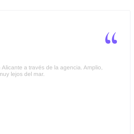
licante a través de la agencia. Amplio,
Quer
uy lejos del mar.
enco
prec