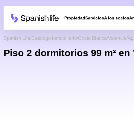
Propiedad
Servicios
A los socios
Ar
Spanish Life
Catálogo inmobiliario
Costa Blanca
Valencia
Ap
Piso 2 dormitorios 99 m² en 