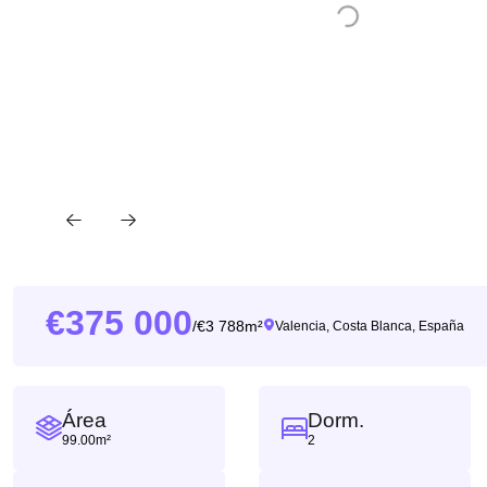
375 000
3 788m²
/
Valencia, Costa Blanca, España
Área
Dorm.
99.00m²
2