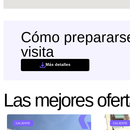
Cómo prepararse
visita
Más detalles
Las mejores ofert
CALIENTE
CALIENTE