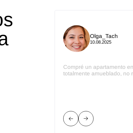
os
la
Olga_Tach
10.08.2025
ltado, la actitud
Compré un apartamento en A
ionalismo! Lo
totalmente amueblado, no m