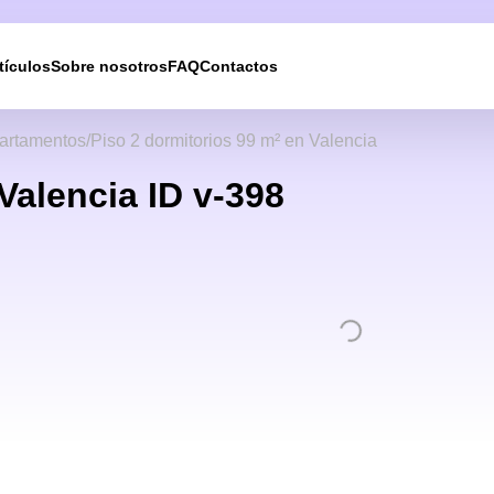
tículos
Sobre nosotros
FAQ
Contactos
artamentos
Piso 2 dormitorios 99 m² en Valencia
Valencia ID v-398