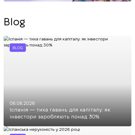
Blog
BLOG
06.08.2026
Іспанія — тиха гавань для капіталу: як
інвестори заробляють понад 30%