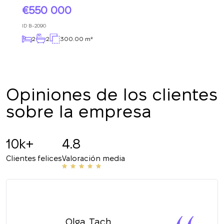
solicitud y le
550 000
La suscripción a las actualizaciones se ha
responderemos en
realizado con éxito
ID
breve.
B-2090
+380
UKRAINE
2
2
300.00 m²
+380
DEVUÉLVAME LA LLAMADA
Opiniones de los clientes
sobre la empresa
10k+
4.8
Clientes felices
Valoración media
Olga_Tach