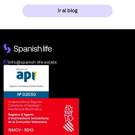
Ir al blog
info@spanish-life.estate
№ 02030
RAICV - 5012