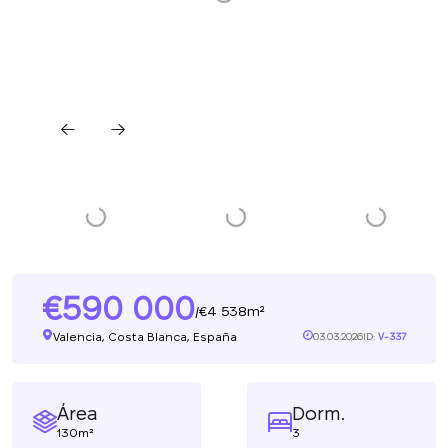
590 000
4 538m²
/
Valencia, Costa Blanca, España
03.03.2026
ID:
V-337
Área
Dorm.
130m²
3