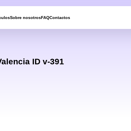
culos
Sobre nosotros
FAQ
Contactos
Le devolveremos la
llamada
Valencia ID v-391
Deje sus datos de contacto y nos pondremos en
contacto con usted en breve.
UKRAINE +380
+380
244 results found
Afghanistan
+93
Albania
+355
Algeria
+213
American Samoa
+1