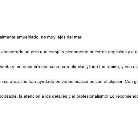
Poland
+48
Portugal
+351
Puerto Rico
+1
Qatar
+974
Romania
+40
Russia
+7
Rwanda
+250
talmente amueblado, no muy lejos del mar.
Réunion
+262
Samoa
+685
San Marino
+378
s encontrado un piso que cumplía plenamente nuestros requisitos y a 
Saudi Arabia
+966
Senegal
+221
Serbia
+381
venta y me encontró una casa para alquilar. ¡Todo fue rápido, y eso es
Seychelles
+248
Sierra Leone
+232
Singapore
+65
n su área, me han ayudado en varias ocasiones con el alquiler. Con g
Sint Maarten
+1
Slovakia
+421
Slovenia
+386
sponsable, la atención a los detalles y el profesionalismo! Lo recomiend
Solomon Islands
+677
Somalia
+252
South Africa
+27
South Korea
+82
South Sudan
+211
Spain
+34
Sri Lanka
+94
St. Barthélemy
+590
St. Helena
+290