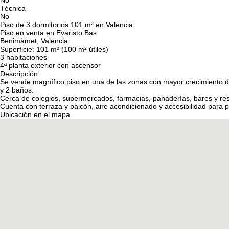
No
Técnica
No
Piso de 3 dormitorios 101 m² en Valencia
Piso en venta en Evaristo Bas
Benimàmet, Valencia
Superficie: 101 m² (100 m² útiles)
3 habitaciones
4ª planta exterior con ascensor
Descripción:
Se vende magnífico piso en una de las zonas con mayor crecimiento de V
y 2 baños.
Cerca de colegios, supermercados, farmacias, panaderías, bares y rest
Cuenta con terraza y balcón, aire acondicionado y accesibilidad para 
Ubicación en el mapa