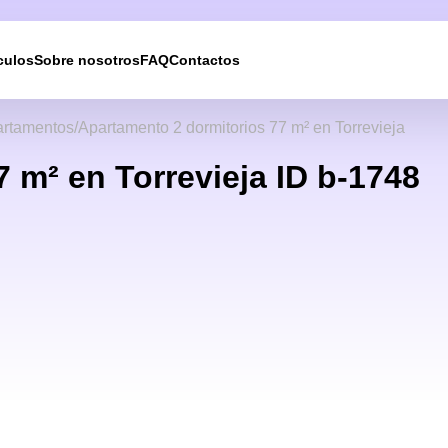
culos
Sobre nosotros
FAQ
Contactos
Le devolveremos la
rtamentos
Apartamento 2 dormitorios 77 m² en Torrevieja
llamada
 m² en Torrevieja ID b-1748
Deje sus datos de contacto y nos pondremos en
contacto con usted en breve.
UKRAINE +380
+380
244 results found
Afghanistan
+93
Albania
+355
Algeria
+213
American Samoa
+1