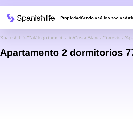
Propiedad
Servicios
A los socios
Artí
Spanish Life
Catálogo inmobiliario
Costa Blanca
Torrevieja
Apa
Apartamento 2 dormitorios 77