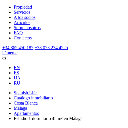
Propiedad
Servicios
A los socios
Artículos
Sobre nosotros
FAQ
Contactos
+34 865 450 187
+38 073 234 4525
llámeme
es
EN
ES
UA
RU
Spanish Life
Catálogo inmobiliario
Costa Blanca
Málaga
Apartamentos
Estudio 1 dormitorio 45 m² en Málaga