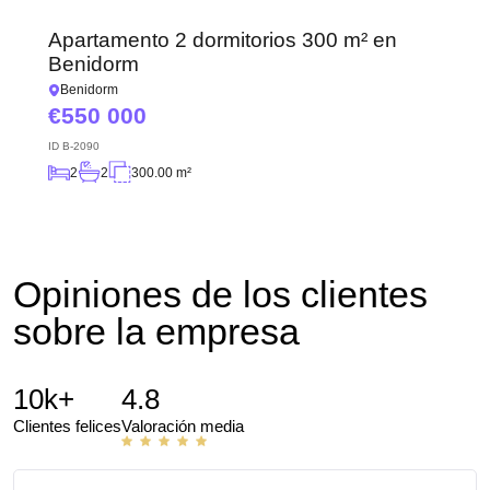
responderemos en
realizado con éxito
breve.
+380
Apartamento 2 dormitorios 300 m² en
UKRAINE
+380
Benidorm
Benidorm
550 000
DEVUÉLVAME LA LLAMADA
ID
B-2090
2
2
300.00 m²
Opiniones de los clientes
sobre la empresa
10k+
4.8
Clientes felices
Valoración media