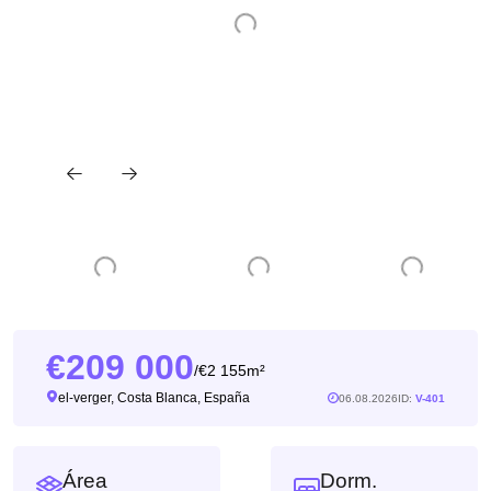
209 000
2 155m²
/
el-verger, Costa Blanca, España
06.08.2026
ID:
V-401
Área
Dorm.