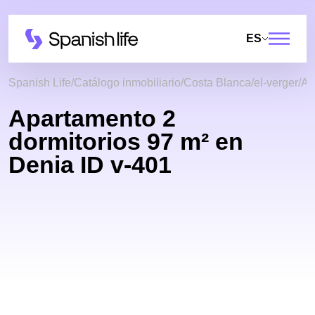
ES
Spanish Life
Catálogo inmobiliario
Costa Blanca
el-verger
Ap
Apartamento 2
dormitorios 97 m² en
Denia ID v-401