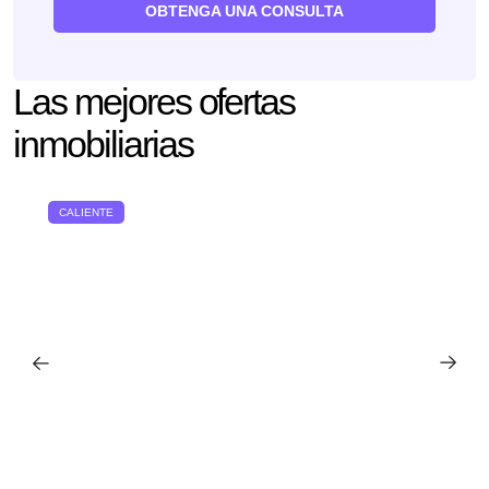
OBTENGA UNA CONSULTA
Las mejores ofertas
inmobiliarias
CALIENTE
Le devolveremos la
llamada
¡Gracias!
Deje sus datos de contacto y nos pondremos en
¡Gracias!
contacto con usted en breve.
Hemos recibido su
solicitud y le
La suscripción a las actualizaciones se ha