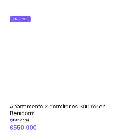
CALIENTE
Le devolveremos la
llamada
Apartamento 2 dormitorios 300 m² en
Benidorm
Deje sus datos de contacto y nos pondremos en
¡Gracias!
Benidorm
contacto con usted en breve.
¡Gracias!
550 000