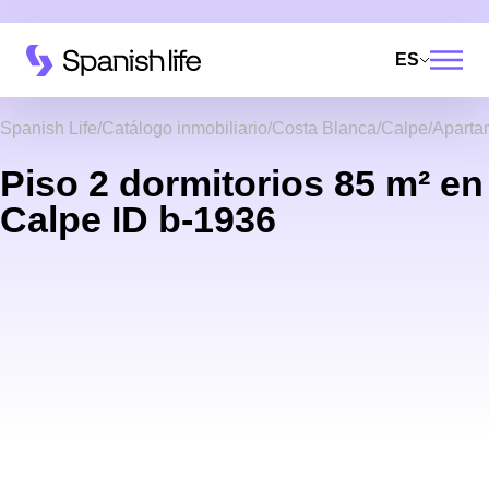
ES
Spanish Life
Catálogo inmobiliario
Costa Blanca
Calpe
Aparta
Piso 2 dormitorios 85 m² en
Calpe ID b-1936