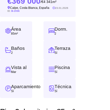
369 000
4 341m²
/
Calpe, Costa Blanca, España
23.01.2026
ID:
B-1936
Área
Dorm.
85m²
2
Baños
Terraza
2
Sí
Vista al
Piscina
Mar
Sí
Aparcamiento
Técnica
Sí
Sí