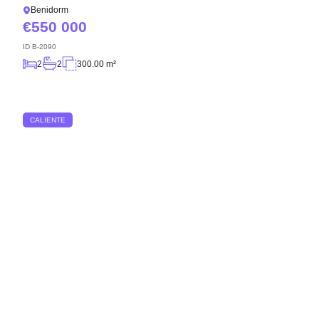
Benidorm
550 000
ID
B-2090
2
2
300.00 m²
CALIENTE