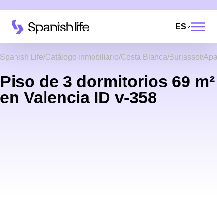
ES
Spanish Life
Catálogo inmobiliario
Costa Blanca
Burjassot
Apa
Piso de 3 dormitorios 69 m²
en Valencia ID v-358