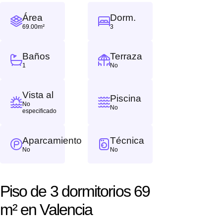
Área
Dorm.
69.00m²
3
Baños
Terraza
1
No
Vista al
Piscina
No
No
especificado
Aparcamiento
Técnica
No
No
Piso de 3 dormitorios 69
m² en Valencia