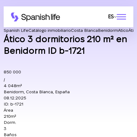
ES
Spanish Life
Catálogo inmobiliario
Costa Blanca
Benidorm
Atico
Áti
Ático 3 dormitorios 210 m² en
Benidorm ID b-1721
850 000
/
4 048m²
Benidorm, Costa Blanca, España
08.12.2025
ID:
b-1721
Área
210m²
Dorm.
3
Baños