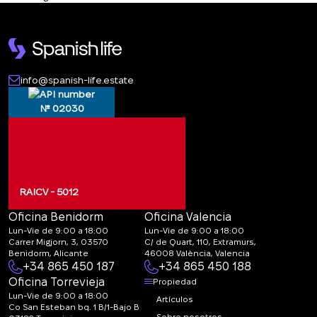
info@spanish-life.estate
№ 02030
RAICV - 5012
Oficina Benidorm
Oficina Valencia
Lun-Vie de 9:00 a 18:00
Lun-Vie de 9:00 a 18:00
Carrer Migjorn, 3, 03570
C/ de Quart, 110, Extramurs,
Benidorm, Alicante
46008 València, Valencia
+34 865 450 187
+34 865 450 188
Oficina Torrevieja
Propiedad
Lun-Vie de 9:00 a 18:00
Artículos
Co San Esteban bq. 1 B/1-Bajo B
Sobre nosotros