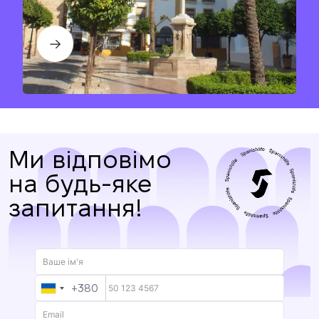
Ми відповімо
на будь-яке
запитання!
Ми вам зателефонуємо
Залиште свої контактні дані, і ми
Дякуємо!
+380
UKRAINE
Дякуємо!
зв’яжемося з вами найближчим часом.
+380