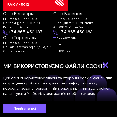
RAICV - 5012
Офіс Бенідорм
Офіс Валенсія
Пн-Пт с 9:00 до 18:00
Пн-Пт с 9:00 до 18:00
Carrer Migjorn, 3, 03570
C/ de Quart, 110, Extramurs,
Benidorm, Alicante
46008 València, Valencia
+34 865 450 187
+34 865 450 188
Офіс Торрев'єха
Нерухомість
Пн-Пт с 9:00 до 18:00
Блог
Co San Esteban bq. 1 B/1-Bajo B
Про нас
03182 Torrevieja
Canal de denuncias:
FAQ
×
marketing@spanish-
Контакти
МИ ВИКОРИСТОВУЄМО ФАЙЛИ COOKIE
life.estate
Підписка
Цей сайт використовує власні та сторонні cookie-файли для
покращення роботи сайту, аналізу трафіку та показу
персоналізованої реклами. Ви можете прийняти всі cookie,
Підпишіться на наші новини. Щотижнева розсилка
налаштувати їх або відмовитися від необов’язкових.
Прийняти всі