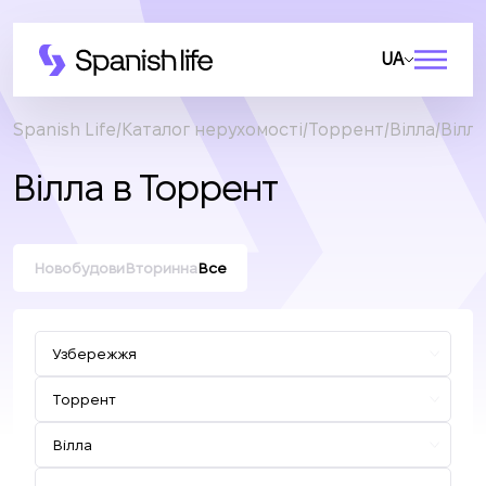
UA
Spanish Life
Каталог нерухомості
Торрент
Вілла
Вілл
Вілла в Торрент
Новобудови
Вторинна
Все