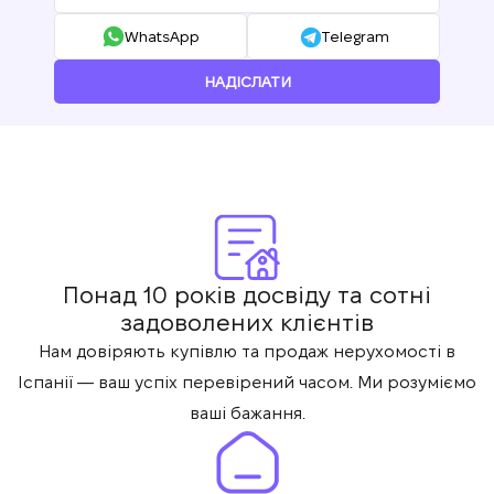
Ми отримали ваш
WhatsApp
Telegram
Підписку на оновлення успішно
запит і відповімо
найближчим часом.
+380
оформлено.
UKRAINE
НАДІСЛАТИ
+380
ПЕРЕДЗВОНІТЬ МЕНІ
Понад 10 років досвіду та сотні
задоволених клієнтів
Нам довіряють купівлю та продаж нерухомості в
Іспанії — ваш успіх перевірений часом. Ми розуміємо
ваші бажання.