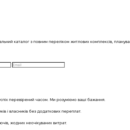
ьний каталог з повним переліком житлових комплексів, планувань
успіх перевірений часом. Ми розуміємо ваші бажання.
ів і власників без додаткових переплат.
ючів, жодних неочікуваних витрат.