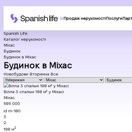
Продаж нерухомості
Послуги
Пар
Spanish Life
Каталог нерухомості
Міхас
Будинок
Будинок в Міхас
Будинок в Міхас
Новобудови
Вторинна
Все
Вілла 3 спальні 198 м² у Міхасі
Міхас
595 000
id
m-180
3
2
2
198 м