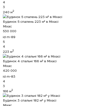
4
3
2
240 м
Будинок 5 спалень 223 м² в Міхасі
Міхас
530 000
id
m-89
5
4
2
223 м
Будинок 4 спальні 166 м² в Міхасі
Міхас
420 000
id
m-83
4
3
2
166 м
Будинок 3 спальні 182 м² у Міхасі
Міхас