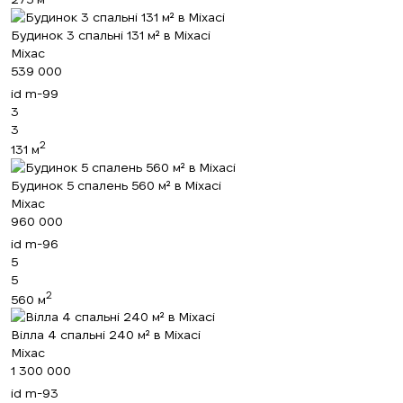
Будинок 3 спальні 131 м² в Міхасі
Міхас
539 000
id
m-99
3
3
2
131 м
Будинок 5 спалень 560 м² в Міхасі
Міхас
960 000
id
m-96
5
5
2
560 м
Вілла 4 спальні 240 м² в Міхасі
Міхас
1 300 000
id
m-93