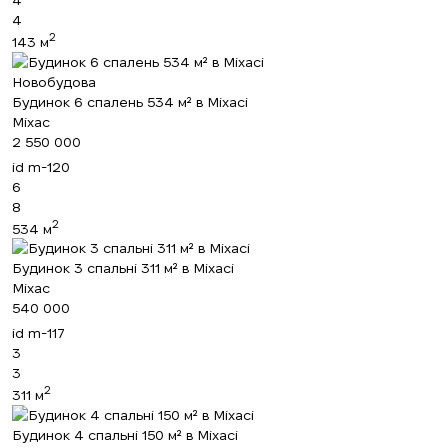
4
2
143 м
Новобудова
Будинок 6 спалень 534 м² в Міхасі
Міхас
2 550 000
id
m-120
6
8
2
534 м
Будинок 3 спальні 311 м² в Міхасі
Міхас
540 000
id
m-117
3
3
2
311 м
Будинок 4 спальні 150 м² в Міхасі