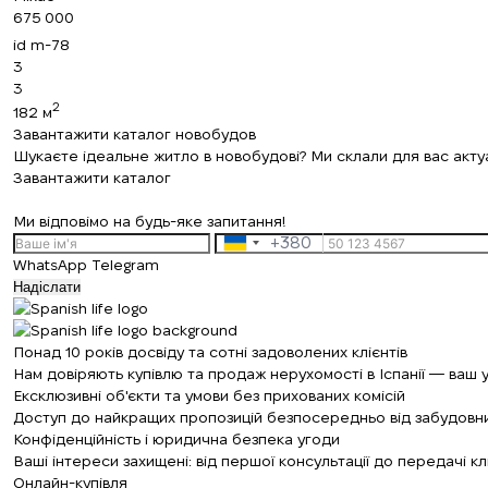
675 000
id
m-78
3
3
2
182 м
Завантажити каталог новобудов
Шукаєте ідеальне житло в новобудові? Ми склали для вас актуал
Завантажити каталог
Ми відповімо на будь-яке запитання!
+380
Ukraine
WhatsApp
Telegram
+380
Надіслати
Понад 10 років досвіду та сотні задоволених клієнтів
Нам довіряють купівлю та продаж нерухомості в Іспанії — ваш 
Ексклюзивні об'єкти та умови без прихованих комісій
Доступ до найкращих пропозицій безпосередньо від забудовник
Конфіденційність і юридична безпека угоди
Ваші інтереси захищені: від першої консультації до передачі кл
Онлайн-купівля