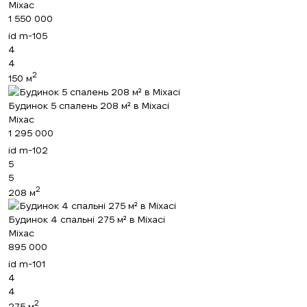
Міхас
1 550 000
id
m-105
4
4
2
150 м
Будинок 5 спалень 208 м² в Міхасі
Міхас
1 295 000
id
m-102
5
5
2
208 м
Будинок 4 спальні 275 м² в Міхасі
Міхас
895 000
id
m-101
4
4
2
275 м