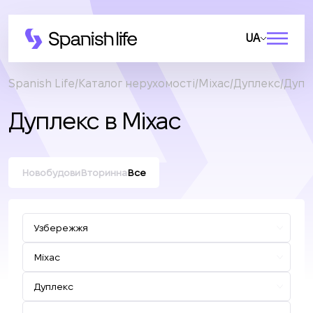
UA
Spanish Life
Каталог нерухомості
Міхас
Дуплекс
Дупл
Дуплекс в Міхас
Новобудови
Вторинна
Все