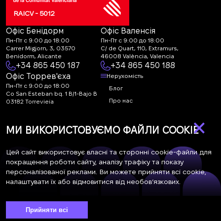
RAICV - 5012
Офіс Бенідорм
Офіс Валенсія
Пн-Пт с 9:00 до 18:00
Пн-Пт с 9:00 до 18:00
Carrer Migjorn, 3, 03570
C/ de Quart, 110, Extramurs,
Benidorm, Alicante
46008 València, Valencia
+34 865 450 187
+34 865 450 188
Офіс Торрев'єха
Нерухомість
Пн-Пт с 9:00 до 18:00
Блог
Co San Esteban bq. 1 B/1-Bajo B
Про нас
03182 Torrevieja
Canal de denuncias:
FAQ
×
marketing@spanish-
Контакти
МИ ВИКОРИСТОВУЄМО ФАЙЛИ COOKIE
life.estate
Підписка
Цей сайт використовує власні та сторонні cookie-файли для
покращення роботи сайту, аналізу трафіку та показу
персоналізованої реклами. Ви можете прийняти всі cookie,
Підпишіться на наші новини. Щотижнева розсилка
налаштувати їх або відмовитися від необов’язкових.
Прийняти всі