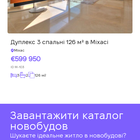
Дуплекс 3 спальні 126 м² в Міхасі
Міхас
599 950
ID
M-103
3
2
126 м
2
Завантажити каталог
новобудов
Шукаєте ідеальне житло в новобудові?