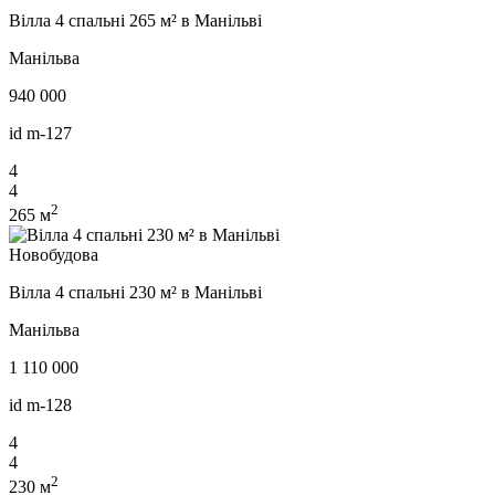
Вілла 4 спальні 265 м² в Манільві
Манільва
940 000
id
m-127
4
4
2
265 м
Новобудова
Вілла 4 спальні 230 м² в Манільві
Манільва
1 110 000
id
m-128
4
4
2
230 м