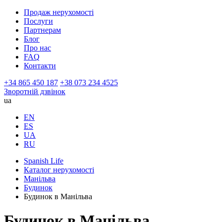
Продаж нерухомості
Послуги
Партнерам
Блог
Про нас
FAQ
Контакти
+34 865 450 187
+38 073 234 4525
Зворотній дзвінок
ua
EN
ES
UA
RU
Spanish Life
Каталог нерухомості
Манільва
Будинок
Будинок в Манільва
Будинок в Манільва