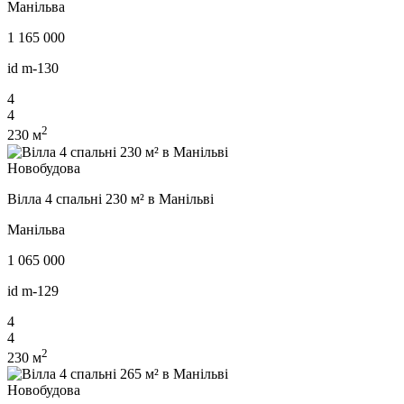
Манільва
1 165 000
id
m-130
4
4
2
230 м
Новобудова
Вілла 4 спальні 230 м² в Манільві
Манільва
1 065 000
id
m-129
4
4
2
230 м
Новобудова