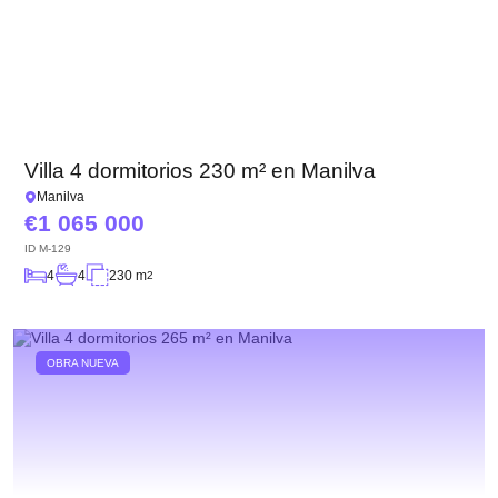
Villa 4 dormitorios 230 m² en Manilva
Manilva
1 065 000
ID
M-129
4
4
230 m
2
OBRA NUEVA