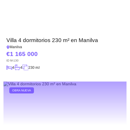
Villa 4 dormitorios 230 m² en Manilva
Manilva
1 165 000
ID
M-130
4
4
230 m
2
OBRA NUEVA