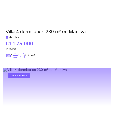
Villa 4 dormitorios 230 m² en Manilva
Manilva
1 175 000
ID
M-131
4
4
230 m
2
OBRA NUEVA