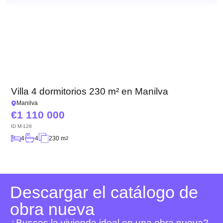
Villa 4 dormitorios 230 m² en Manilva
Manilva
1 110 000
ID
M-128
4
4
230 m
2
Descargar el catálogo de
obra nueva
¿Buscas la vivienda ideal en una obra nueva?