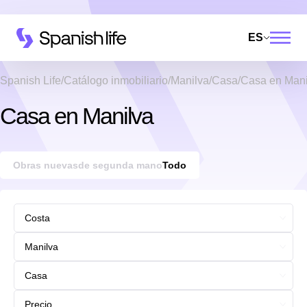
ES
Spanish Life
Catálogo inmobiliario
Manilva
Casa
Casa en Mani
Casa en Manilva
Obras nuevas
de segunda mano
Todo