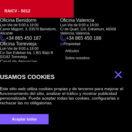
RAICV - 5012
Oficina Benidorm
Oficina Valencia
Lun-Vie de 9:00 a 18:00
Lun-Vie de 9:00 a 18:00
Carrer Migjorn, 3, 03570 Benidorm,
C/ de Quart, 110, Extramurs, 46008
Alicante
València, Valencia
+34 865 450 187
+34 865 450 188
Oficina Torrevieja
Propiedad
Lun-Vie de 9:00 a 18:00
Artículos
Co San Esteban bq. 1 B/1-Bajo B
03182 Torrevieja
Sobre nosotros
Canal de denuncias:
FAQ
marketing@spanish-life.estate
×
Contactos
USAMOS COOKIES
Suscripción
Este sitio web utiliza cookies propias y de terceros para mejorar el
funcionamiento del sitio, analizar el tráfico y mostrar publicidad
Suscríbase a nuestras noticias. Envío semanal
personalizada. Puede aceptar todas las cookies, configurarlas o
rechazar las no obligatorias.
Aceptar todas