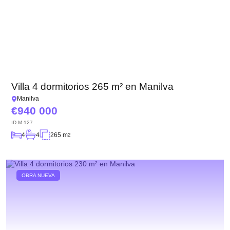
Villa 4 dormitorios 265 m² en Manilva
Manilva
940 000
ID
M-127
4
4
265 m
2
OBRA NUEVA