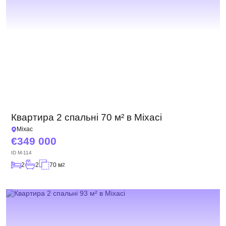
Квартира 2 спальні 70 м² в Міхасі
Міхас
349 000
ID
M-114
2
2
70 м
2