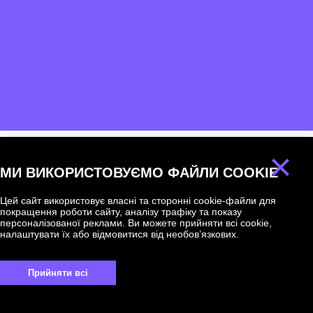
×
МИ ВИКОРИСТОВУЄМО ФАЙЛИ COOKIE
Ми відповімо на
будь-яке
Цей сайт використовує власні та сторонні cookie-файли для
покращення роботи сайту, аналізу трафіку та показу
запитання!
персоналізованої реклами. Ви можете прийняти всі cookie,
налаштувати їх або відмовитися від необов’язкових.
Прийняти всі
UKRAINE +380
+380