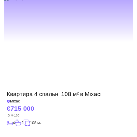
Квартира 4 спальні 108 м² в Міхасі
Міхас
715 000
ID
M-106
4
2
108 м
2