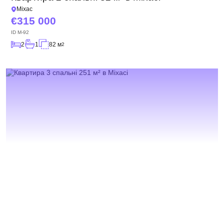
Міхас
315 000
ID
M-92
2
1
82 м
2