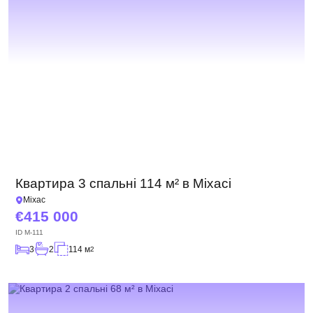
Квартира 3 спальні 114 м² в Міхасі
Міхас
415 000
ID
M-111
3
2
114 м
2