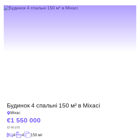
Будинок 4 спальні 150 м² в Міхасі
Міхас
1 550 000
ID
M-105
4
4
150 м
2