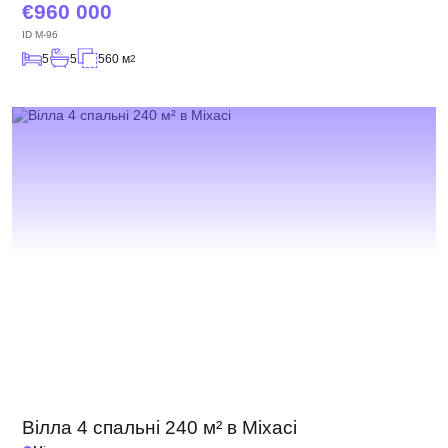
960 000
ID
M-96
5
5
560 м
2
Вілла 4 спальні 240 м² в Міхасі