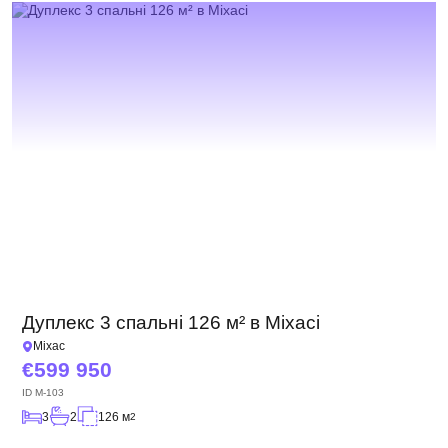
Дуплекс 3 спальні 126 м² в Міхасі
Міхас
599 950
ID
M-103
3
2
126 м
2