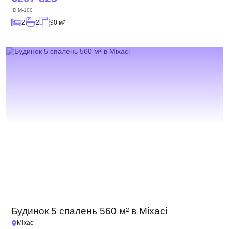
ID
M-100
2
2
90 м
2
Будинок 5 спалень 560 м² в Міхасі
Міхас