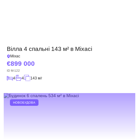
Вілла 4 спальні 143 м² в Міхасі
Міхас
899 000
ID
M-122
4
4
143 м
2
НОВОБУДОВА