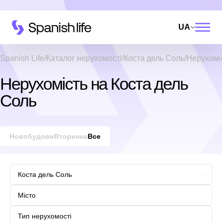
UA
Spanish Life
Каталог нерухомості
Коста дель Соль
Нерухомі
Нерухомість на Коста дель
Соль
Новобудови
Вторинна
Все