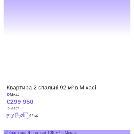
Квартира 2 спальні 92 м² в Міхасі
Міхас
299 950
ID
M-107
2
2
92 м
2