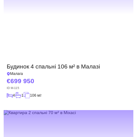
Будинок 4 спальні 106 м² в Малазі
Малага
699 950
ID
M-115
4
1
106 м
2