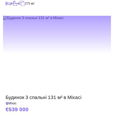
4
4
275 м
2
Будинок 3 спальні 131 м² в Міхасі
Міхас
539 000