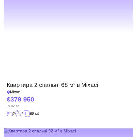
Квартира 2 спальні 68 м² в Міхасі
Міхас
379 950
ID
M-108
2
2
68 м
2