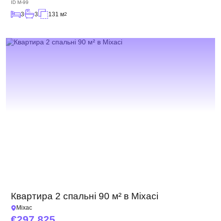
ID
M-99
3
3
131 м
2
Квартира 2 спальні 90 м² в Міхасі
Міхас
297 825