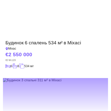
Будинок 6 спалень 534 м² в Міхасі
Міхас
2 550 000
ID
M-120
6
8
534 м
2