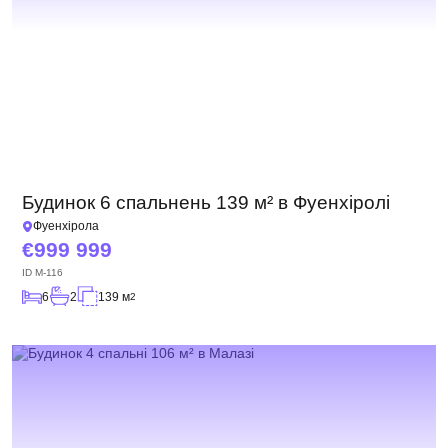
Будинок 6 спальнень 139 м² в Фуенхіролі
Фуенхірола
999 999
ID
M-116
6
2
139 м
2