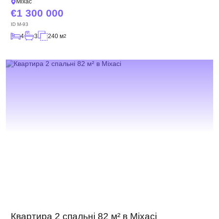
Міхас
1 300 000
ID
M-93
4
3
240 м
2
Квартира 2 спальні 82 м² в Міхасі