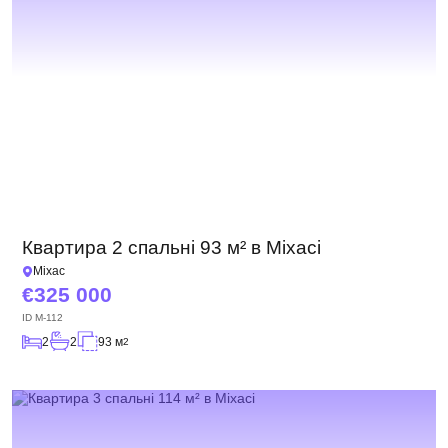
Квартира 2 спальні 93 м² в Міхасі
Міхас
325 000
ID
M-112
2
2
93 м
2