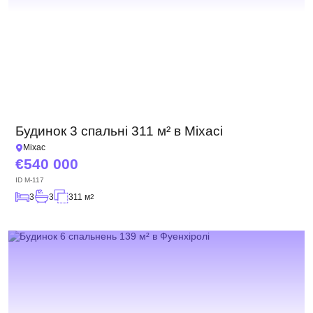
Будинок 3 спальні 311 м² в Міхасі
Міхас
540 000
ID
M-117
3
3
311 м
2