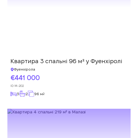
Квартира 3 спальні 96 м² у Фуенхіролі
Фуенхірола
441 000
ID
M-202
3
2
96 м
2