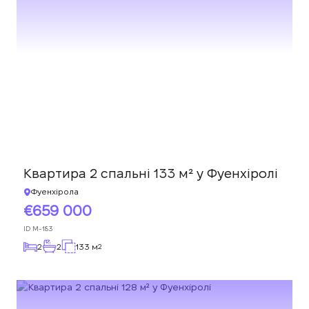
Квартира 2 спальні 133 м² у Фуенхіролі
Фуенхірола
659 000
ID
M-183
2
2
133 м
2