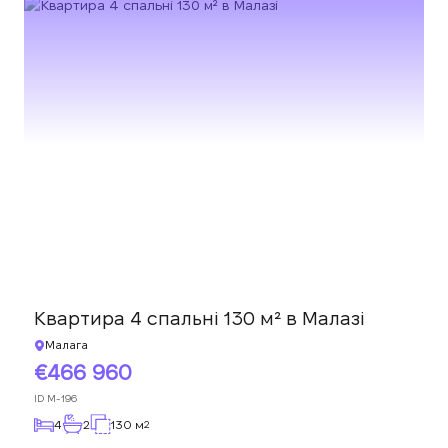
Квартира 4 спальні 130 м² в Малазі
Малага
466 960
ID
M-196
4
2
130 м
2