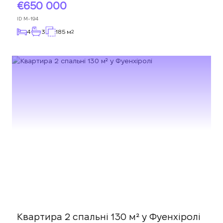
650 000
ID
M-194
4
3
185 м
2
Квартира 2 спальні 130 м² у Фуенхіролі