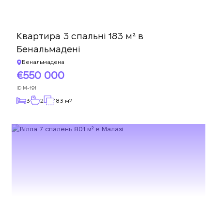
Квартира 3 спальні 183 м² в
Бенальмадені
Бенальмадена
550 000
ID
M-191
3
2
183 м
2