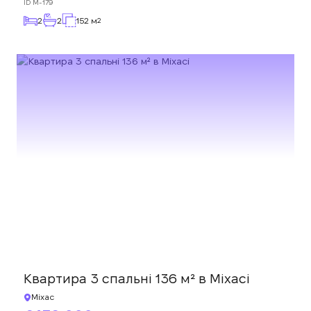
ID
M-179
2
2
152 м
2
Квартира 3 спальні 136 м² в Міхасі
Міхас