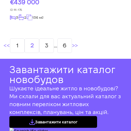
439 000
ID
M-178
3
2
136 м
2
Навігація
1
2
3
…
6
за
записами
Завантажити каталог
новобудов
Шукаєте ідеальне житло в новобудові?
Ми склали для вас актуальний каталог з
повним переліком житлових
комплексів, планувань, цін та акцій.
Завантажити каталог