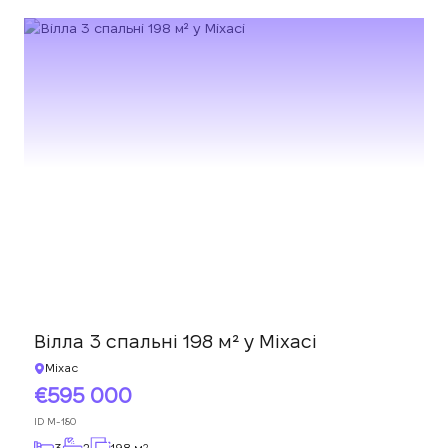
Вілла 3 спальні 198 м² у Міхасі
Міхас
595 000
ID
M-180
3
2
198 м
2