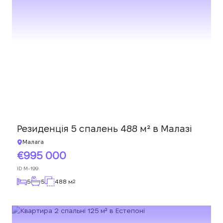
Резиденція 5 спалень 488 м² в Малазі
Малага
995 000
ID
M-199
5
5
488 м
2