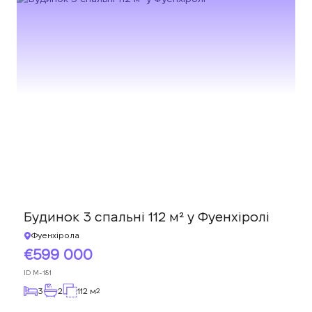
Будинок 3 спальні 112 м² у Фуенхіролі
Фуенхірола
599 000
ID
M-181
3
2
112 м
2