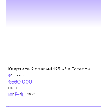
Квартира 2 спальні 125 м² в Естепоні
Естепона
560 000
ID
M-198
2
2
125 м
2