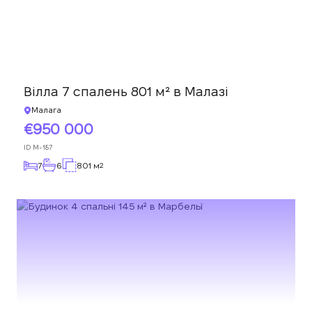
Вілла 7 спалень 801 м² в Малазі
Малага
950 000
ID
M-187
7
6
801 м
2