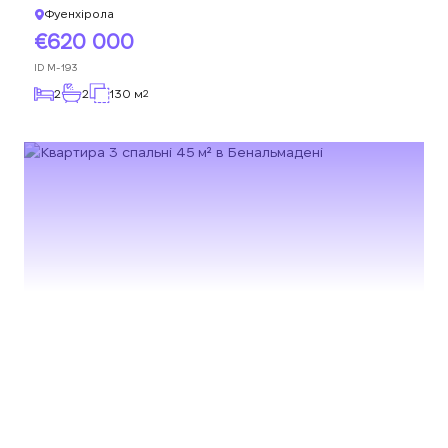
Фуенхірола
620 000
ID
M-193
2
2
130 м
2