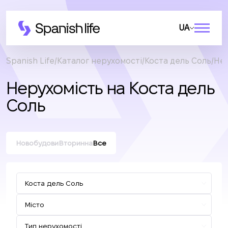
UA
Spanish Life
Каталог нерухомості
Коста дель Соль
Нер
Нерухомість на Коста дель
Соль
Новобудови
Вторинна
Все