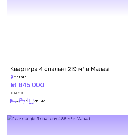
Квартира 4 спальні 219 м² в Малазі
Малага
1 845 000
ID
M-201
4
3
219 м
2