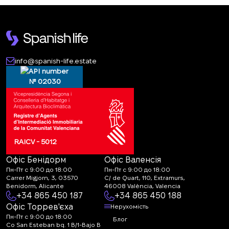
info@spanish-life.estate
№ 02030
RAICV - 5012
Офіс Бенідорм
Офіс Валенсія
Пн-Пт с 9:00 до 18:00
Пн-Пт с 9:00 до 18:00
Carrer Migjorn, 3, 03570
C/ de Quart, 110, Extramurs,
Benidorm, Alicante
46008 València, Valencia
+34 865 450 187
+34 865 450 188
Офіс Торрев'єха
Нерухомість
Пн-Пт с 9:00 до 18:00
Блог
Co San Esteban bq. 1 B/1-Bajo B