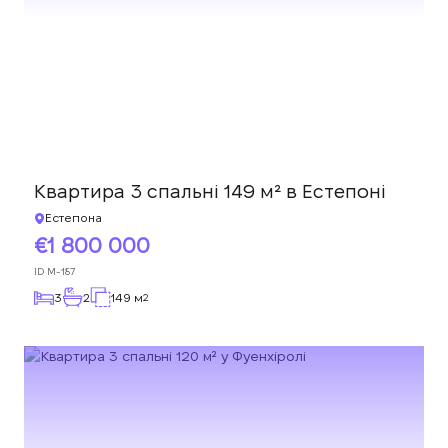
Квартира 3 спальні 149 м² в Естепоні
Естепона
1 800 000
ID
M-187
3
2
149 м
2