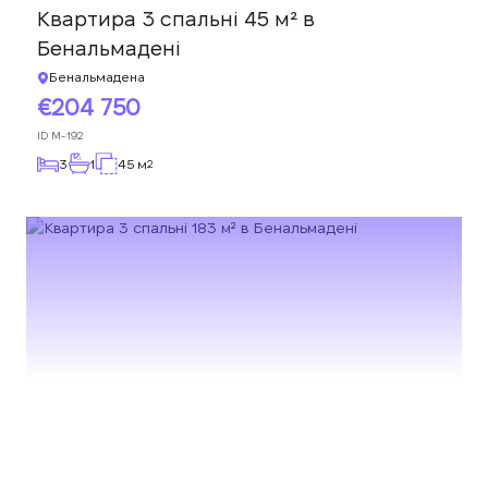
Квартира 3 спальні 45 м² в
Бенальмадені
Бенальмадена
204 750
ID
M-192
3
1
45 м
2