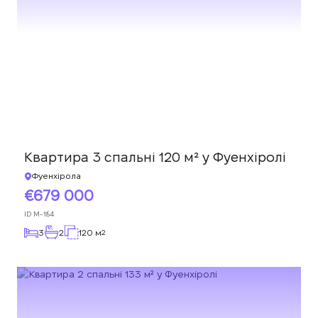
Квартира 3 спальні 120 м² у Фуенхіролі
Фуенхірола
679 000
ID
M-184
3
2
120 м
2