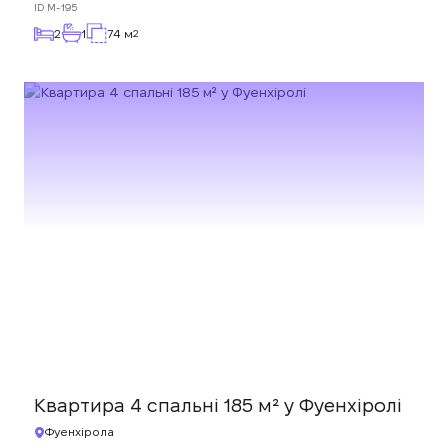
ID
M-195
2
1
74 м
2
Квартира 4 спальні 185 м² у Фуенхіролі
Фуенхірола