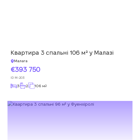
Квартира 3 спальні 106 м² у Малазі
Малага
393 750
ID
M-203
3
2
106 м
2