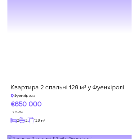
Квартира 2 спальні 128 м² у Фуенхіролі
Фуенхірола
650 000
ID
M-182
2
2
128 м
2