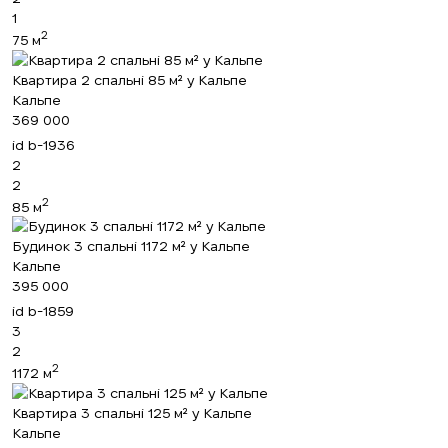
1
2
75 м
Квартира 2 спальні 85 м² у Кальпе
Кальпе
369 000
id
b-1936
2
2
2
85 м
Будинок 3 спальні 1172 м² у Кальпе
Кальпе
395 000
id
b-1859
Ми вам зателефонуємо
3
2
2
1172 м
Залиште свої контактні дані, і ми
Квартира 3 спальні 125 м² у Кальпе
зв’яжемося з вами найближчим часом.
Дякуємо!
Кальпе
Дякуємо!