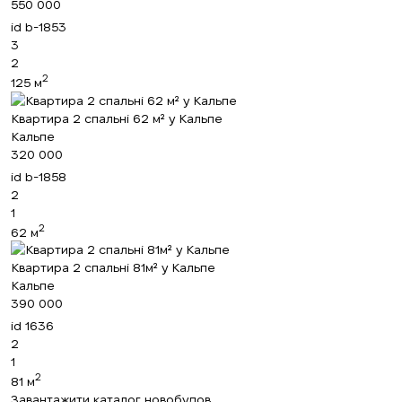
550 000
id
b-1853
Ми отримали ваш
3
UKRAINE +380
Підписку на оновлення успішно
запит і відповімо
2
+380
найближчим часом.
оформлено.
2
125 м
Квартира 2 спальні 62 м² у Кальпе
Кальпе
320 000
ПЕРЕДЗВОНІТЬ МЕНІ
id
b-1858
2
1
2
62 м
Квартира 2 спальні 81м² у Кальпе
Кальпе
390 000
id
1636
2
1
2
81 м
Завантажити каталог новобудов