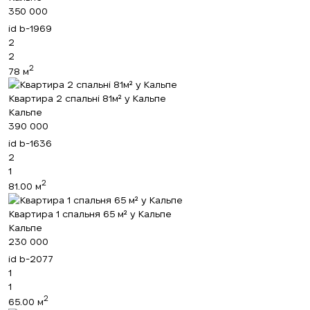
350 000
id
b-1969
2
2
2
78 м
Квартира 2 спальні 81м² у Кальпе
Кальпе
390 000
id
b-1636
2
1
2
81.00 м
Квартира 1 спальня 65 м² у Кальпе
Кальпе
230 000
id
b-2077
1
1
2
65.00 м