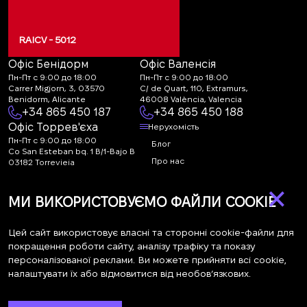
RAICV - 5012
Офіс Бенідорм
Офіс Валенсія
Пн-Пт с 9:00 до 18:00
Пн-Пт с 9:00 до 18:00
Carrer Migjorn, 3, 03570
C/ de Quart, 110, Extramurs,
Benidorm, Alicante
46008 València, Valencia
+34 865 450 187
+34 865 450 188
Офіс Торрев'єха
Нерухомість
Пн-Пт с 9:00 до 18:00
Блог
Co San Esteban bq. 1 B/1-Bajo B
Про нас
03182 Torrevieja
Canal de denuncias:
FAQ
×
marketing@spanish-
Контакти
МИ ВИКОРИСТОВУЄМО ФАЙЛИ COOKIE
life.estate
Підписка
Цей сайт використовує власні та сторонні cookie-файли для
покращення роботи сайту, аналізу трафіку та показу
персоналізованої реклами. Ви можете прийняти всі cookie,
Підпишіться на наші новини. Щотижнева розсилка
налаштувати їх або відмовитися від необов’язкових.