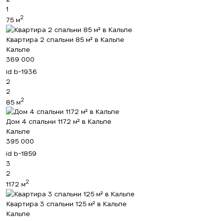
1
2
75 м
Квартира 2 спальни 85 м² в Кальпе
Кальпе
369 000
id
b-1936
2
2
2
85 м
Мы вам перезвоним
Дом 4 спальни 1172 м² в Кальпе
Кальпе
395 000
id
b-1859
Оставьте ваши контактные данные и мы
Спасибо!
3
Спасибо!
свяжемся в ближайшее время
2
2
1172 м
Мы получили Ваш
Подписка на обновления успешно
запрос и ответим в
Квартира 3 спальни 125 м² в Кальпе
ближайшее время.
+380
оформлена.
Кальпе
UKRAINE