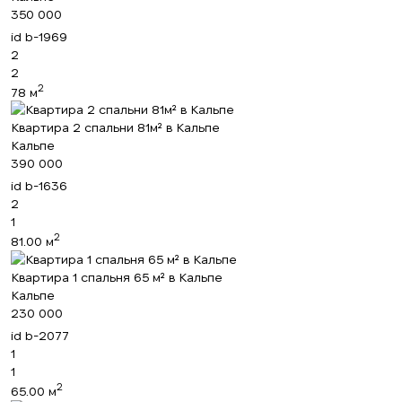
350 000
id
b-1969
2
2
2
78 м
Квартира 2 спальни 81м² в Кальпе
Кальпе
390 000
id
b-1636
2
1
2
81.00 м
Квартира 1 спальня 65 м² в Кальпе
Кальпе
230 000
id
b-2077
1
1
2
65.00 м