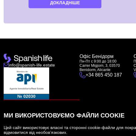
ДОКЛАДНІШЕ
Офіс Бенідорм
Пн-Пт с 9:00 до 18:00
П
info@spanish-life.estate
Carrer Migjorn, 3, 03570
C
Benidorm, Alicante
V
+34 865 450 187
№ 02030
МИ ВИКОРИСТОВУЄМО ФАЙЛИ COOKIE
Цей сайт використовує власні та сторонні cookie-файли для покра
RAICV - 5012
відмовитися від необов’язкових.