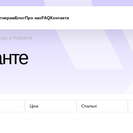
тнерам
Блог
Про нас
FAQ
Контакти
аус в Аліканте
анте