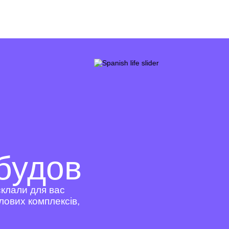
будов
склали для вас
лових комплексів,