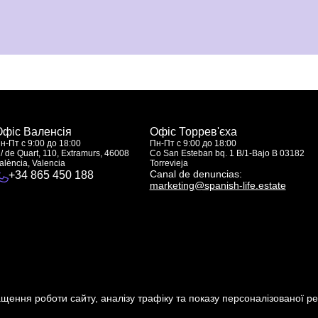
Офіс Валенсія
Офіс Торрев'єха
н-Пт с 9:00 до 18:00
Пн-Пт с 9:00 до 18:00
/ de Quart, 110, Extramurs, 46008
Co San Esteban bq. 1 B/1-Bajo B 03182
alència, Valencia
Torrevieja
Canal de denuncias:
+34 865 450 188
marketing@spanish-life.estate
щення роботи сайту, аналізу трафіку та показу персоналізованої ре