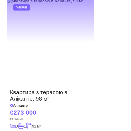
ГАРЯЧЕ
Квартира з терасою в
Аліканте, 98 м²
Аліканте
273 000
ID
B-1647
3
1
92 м
2