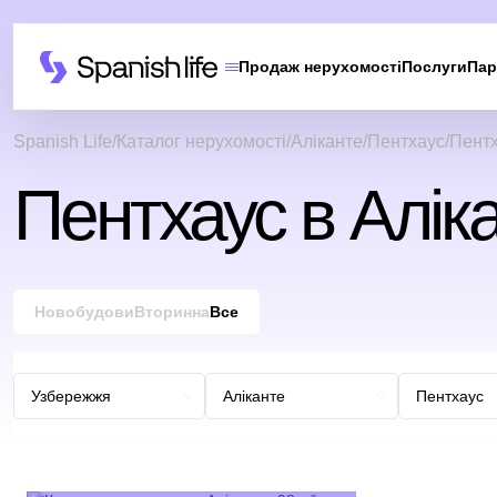
Продаж нерухомості
Послуги
Пар
Spanish Life
Каталог нерухомості
Аліканте
Пентхаус
Пентх
Пентхаус в Алік
Новобудови
Вторинна
Все