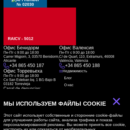
№ 02030
RAICV - 5012
Офис Бенидорм
Офис Валенсия
Пн-Пт с 9:00 до 18:00
Пн-Пт с 9:00 до 18:00
Carrer Migjorn, 3, 03570 Benidorm,
C/ de Quart, 110, Extramurs, 46008
Alicante
València, Valencia
+34 865 450 187
+34 865 450 188
Офис Торревьеха
Недвижимость
Пн-Пт с 9:00 до 18:00
Блог
Co San Esteban bq. 1 B/1-Bajo B
03182 Torrevieja
О нас
Canal de denuncias:
FAQ
marketing@spanish-life.estate
×
Контакты
МЫ ИСПОЛЬЗУЕМ ФАЙЛЫ COOKIE
Подписка
Этот сайт использует собственные и сторонние cookie-файлы
для улучшения работы сайта, анализа трафика и показа
Подпишитесь на наши новости. Рассылка каждую неделю
персонализированной рекламы. Вы можете принять все cookie,
настроить их или отказаться от необязательных.