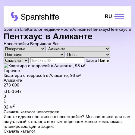
RU
Spanish Life
Каталог недвижимости
Аликанте
Пентхаус
Пентхаус в 
Пентхаус в Аликанте
Новостройки
Вторичная
Все
Карта
Найти
Горячее
Квартира с террасой в Аликанте, 98 м²
Аликанте
273 000
id
b-1647
3
1
2
92 м
Скачать каталог новостроек
Ищете идеальное жилье в новостройке? Мы составили для вас
актуальный каталог с полным перечнем жилых комплексов,
планировок, цен и акций.
Скачать каталог