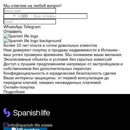
Мы ответим на любой вопрос!
+380
Ukraine
+380
WhatsApp
Telegram
Отправить
Мы вам перезвоним
Более 10 лет опыта и сотни довольных клиентов
Нам доверяют покупку и продажу недвижимости в Испании -
ваш успех проверен временем. Мы понимаем ваши желания.
Эксклюзивные объекты и условия без скрытых комиссий
Оставьте ваши контактные данные и мы
Доступ к лучшим предложениям напрямую от застройщиков и
Спасибо!
свяжемся в ближайшее время
собственников без дополнительных переплат.
Спасибо!
Конфиденциальность и юридическая безопасность сделки
Ваши интересы защищены: от первой консультации до
передачи ключей, никаких неожиданных платежей.
Мы получили Ваш
Онлайн-покупка
Подписка на обновления успешно
запрос и ответим в
Подробнее
ближайшее время.
+380
UKRAINE
оформлена.
+380
ПЕРЕЗВОНИТЕ МНЕ
info@spanish-life.estate