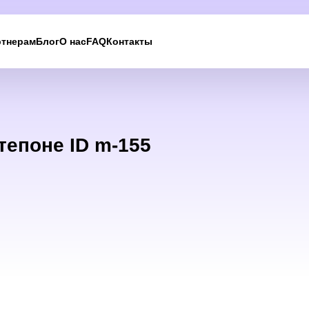
ртнерам
Блог
О нас
FAQ
Контакты
Мы вам перезвоним
Оставьте ваши контактные данные и мы свяжемс
тепоне ID m-155
в ближайшее время
UKRAINE +380
+380
244 results found
Afghanistan
+93
Albania
+355
Algeria
+213
American Samoa
+1
Andorra
+376