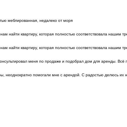
Portugal
+351
Puerto Rico
+1
Qatar
+974
Romania
+40
Russia
+7
остью меблированная, недалеко от моря
Rwanda
+250
Réunion
+262
Samoa
+685
и нам найти квартиру, которая полностью соответствовала нашим 
San Marino
+378
Saudi Arabia
+966
Senegal
+221
и нам найти квартиру, которая полностью соответствовала нашим 
Serbia
+381
Seychelles
+248
Sierra Leone
+232
нсультировал меня по продаже и подобрал дом для аренды. Всё п
Singapore
+65
Sint Maarten
+1
Slovakia
+421
, неоднократно помогали мне с арендой. С радостью делюсь их 
Slovenia
+386
Solomon Islands
+677
Somalia
+252
South Africa
+27
South Korea
+82
South Sudan
+211
Spain
+34
Sri Lanka
+94
St. Barthélemy
+590
St. Helena
+290
St. Kitts & Nevis
+1