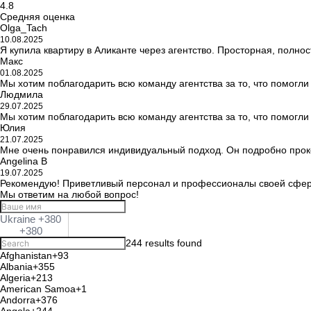
4.8
Средняя оценка
Olga_Tach
10.08.2025
Я купила квартиру в Аликанте через агентство. Просторная, полн
Макс
01.08.2025
Мы хотим поблагодарить всю команду агентства за то, что помогл
Людмила
29.07.2025
Мы хотим поблагодарить всю команду агентства за то, что помогл
Юлия
21.07.2025
Мне очень понравился индивидуальный подход. Он подробно проко
Angelina B
19.07.2025
Рекомендую! Приветливый персонал и профессионалы своей сферы
Мы ответим на любой вопрос!
Ukraine +380
+380
244 results found
Afghanistan
+93
Albania
+355
Algeria
+213
American Samoa
+1
Andorra
+376