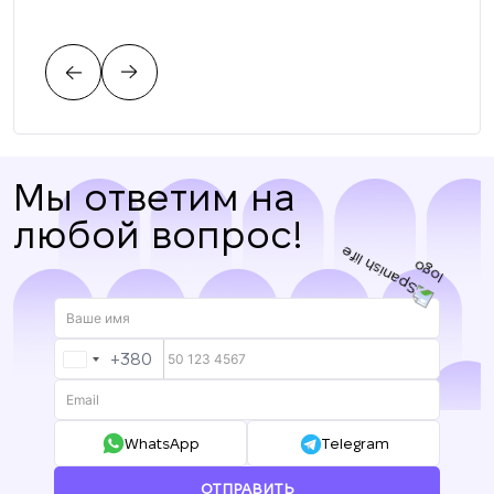
соо
тре
цен
нас.
Мы ответим на
любой вопрос!
+380
UKRAINE
+380
WhatsApp
Telegram
ОТПРАВИТЬ