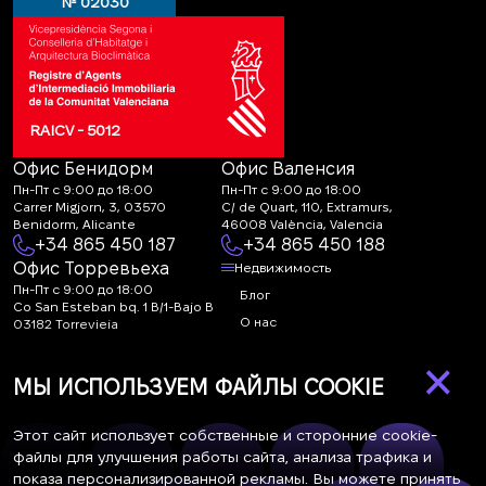
№ 02030
RAICV - 5012
Офис Бенидорм
Офис Валенсия
Пн-Пт с 9:00 до 18:00
Пн-Пт с 9:00 до 18:00
Carrer Migjorn, 3, 03570
C/ de Quart, 110, Extramurs,
Benidorm, Alicante
46008 València, Valencia
+34 865 450 187
+34 865 450 188
Офис Торревьеха
Недвижимость
Пн-Пт с 9:00 до 18:00
Блог
Co San Esteban bq. 1 B/1-Bajo B
О нас
03182 Torrevieja
Canal de denuncias:
FAQ
×
marketing@spanish-
Контакты
МЫ ИСПОЛЬЗУЕМ ФАЙЛЫ COOKIE
life.estate
Подписка
Этот сайт использует собственные и сторонние cookie-
файлы для улучшения работы сайта, анализа трафика и
показа персонализированной рекламы. Вы можете принять
Подпишитесь на наши новости. Рассылка каждую неделю