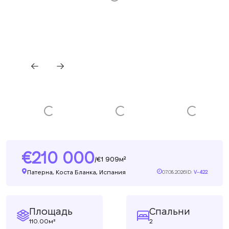
210 000
1 909м²
/
Патерна, Коста Бланка, Испания
07.08.2026
ID:
V-422
Площадь
Спальни
110.00м²
2