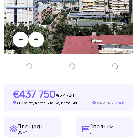
437 750
5 472м²
/
Аликанте, Коста Бланка, Испания
09.12.2025
ID:
B-1898
Площадь
Спальни
80м²
3