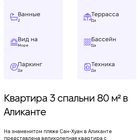
Ванные
Террасса
2
Да
Вид на
Бассейн
Море
Да
Паркинг
Техника
Да
Да
Квартира 3 спальни 80 м² в
Аликанте
На знаменитом пляже Сан-Хуан в Аликанте
представлена великолепная квартира с