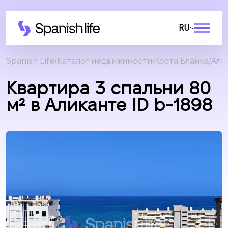
RU
Spanish Life
Каталог недвижимости
Коста Бланка
Али
Квартира 3 спальни 80
м² в Аликанте ID b-1898