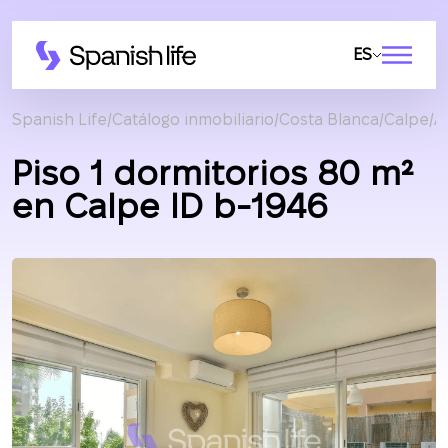
ES
Spanish Life
Catálogo inmobiliario
Costa Blanca
Calpe
A
Piso 1 dormitorios 80 m²
en Calpe ID b-1946