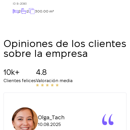
La suscripción a las actualizaciones se ha
responderemos en
ID
B-2090
realizado con éxito
breve.
2
2
300.00 m²
+380
UKRAINE
+380
DEVUÉLVAME LA LLAMADA
Opiniones de los clientes
sobre la empresa
10k+
4.8
Clientes felices
Valoración media
Olga_Tach
10.08.2025