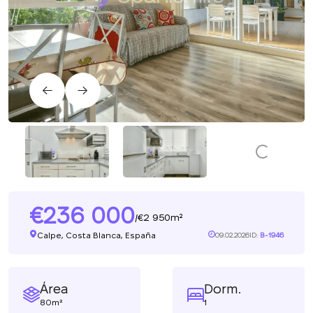
236 000
2 950m²
/
Calpe, Costa Blanca, España
09.02.2026
ID:
B-1946
Área
Dorm.
80m²
1