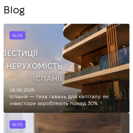
Blog
BLOG
06.08.2026
Іспанія — тиха гавань для капіталу: як
інвестори заробляють понад 30%
BLOG