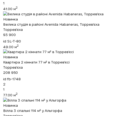
1
2
41.00 м
Новинка
Велика студія в районі Avenida Habaneras, Торрев’єха
Торрев'єха
93 900
id
SL-T-80
2
49.00 м
Новинка
Квартира 2 кімнати 77 м² в Торрев’єсі
Торрев'єха
208 950
id
fb-1748
2
1
2
77.00 м
Новинка
Вілла 3 спальні 114 м² у Альгорфа
Торрев'єха