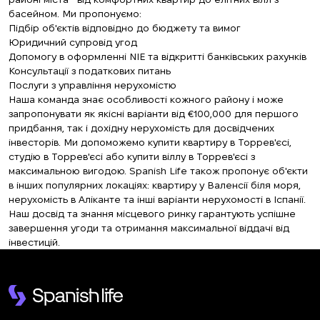
басейном. Ми пропонуємо:
Підбір об'єктів відповідно до бюджету та вимог
Юридичний супровід угод
Допомогу в оформленні NIE та відкритті банківських рахунків
Консультації з податкових питань
Послуги з управління нерухомістю
Наша команда знає особливості кожного району і може
запропонувати як якісні варіанти від €100,000 для першого
придбання, так і дохідну нерухомість для досвідчених
інвесторів. Ми допоможемо купити квартиру в Торрев'єсі,
студію в Торрев'єсі або купити віллу в Торрев'єсі з
максимальною вигодою. Spanish Life також пропонує об'єкти
в інших популярних локаціях: квартиру у Валенсії біля моря,
нерухомість в Аліканте та інші варіанти нерухомості в Іспанії.
Наш досвід та знання місцевого ринку гарантують успішне
завершення угоди та отримання максимальної віддачі від
інвестицій.