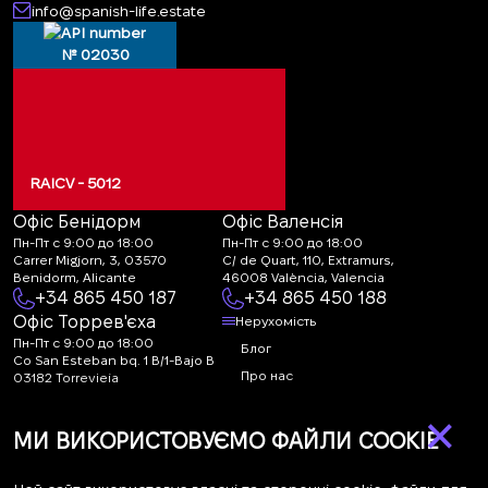
info@spanish-life.estate
№ 02030
RAICV - 5012
Офіс Бенідорм
Офіс Валенсія
Пн-Пт с 9:00 до 18:00
Пн-Пт с 9:00 до 18:00
Carrer Migjorn, 3, 03570
C/ de Quart, 110, Extramurs,
Benidorm, Alicante
46008 València, Valencia
+34 865 450 187
+34 865 450 188
Офіс Торрев'єха
Нерухомість
Пн-Пт с 9:00 до 18:00
Блог
Co San Esteban bq. 1 B/1-Bajo B
Про нас
03182 Torrevieja
Canal de denuncias:
FAQ
×
marketing@spanish-
Контакти
МИ ВИКОРИСТОВУЄМО ФАЙЛИ COOKIE
life.estate
Підписка