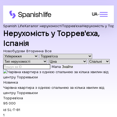
UA
Spanish Life
Каталог нерухомості
Торрев'єха
Нерухомість у Торре
Нерухомість у Торрев'єха,
Іспанія
Новобудови
Вторинна
Все
Мапа
Знайти
Новинка
Чарівна квартира з однією спальнею за кілька хвилин від
центру Торревьєхи
Торрев'єха
95 000
id
SL-T-81
1