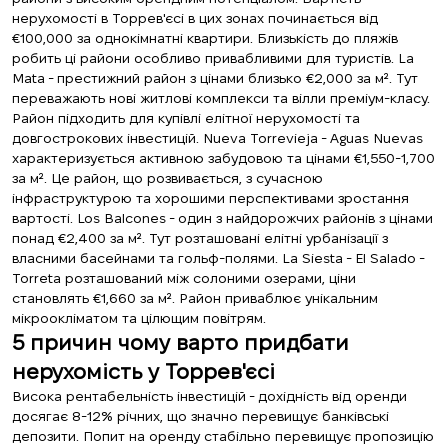
нерухомості в Торрев'єсі в цих зонах починається від
€100,000 за однокімнатні квартири. Близькість до пляжів
робить ці райони особливо привабливими для туристів. La
Mata - престижний район з цінами близько €2,000 за м². Тут
переважають нові житлові комплекси та вілли преміум-класу.
Район підходить для купівлі елітної нерухомості та
довгострокових інвестицій. Nueva Torrevieja - Aguas Nuevas
характеризується активною забудовою та цінами €1,550-1,700
за м². Це район, що розвивається, з сучасною
інфраструктурою та хорошими перспективами зростання
вартості. Los Balcones - один з найдорожчих районів з цінами
понад €2,400 за м². Тут розташовані елітні урбанізації з
власними басейнами та гольф-полями. La Siesta - El Salado -
Torreta розташований між солоними озерами, ціни
становлять €1,660 за м². Район приваблює унікальним
мікроокліматом та цілющим повітрям.
5 причин чому варто придбати
нерухомість у Торрев'єсі
Висока рентабельність інвестицій - дохідність від оренди
досягає 8-12% річних, що значно перевищує банківські
депозити. Попит на оренду стабільно перевищує пропозицію