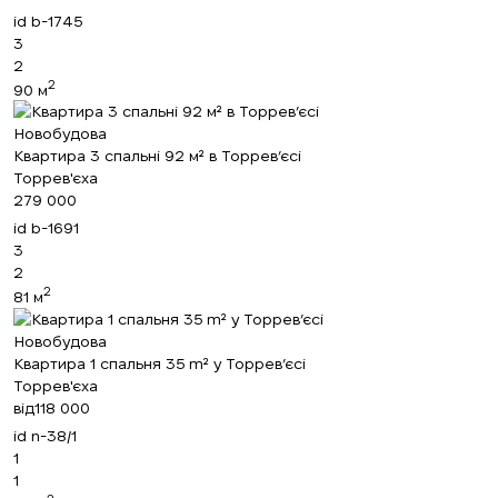
id
b-1745
3
2
2
90 м
Новобудова
Квартира 3 спальні 92 м² в Торрев’єсі
Торрев'єха
279 000
id
b-1691
3
2
2
81 м
Новобудова
Квартира 1 спальня 35 m² у Торрев’єсі
Торрев'єха
від
118 000
id
n-38/1
1
1