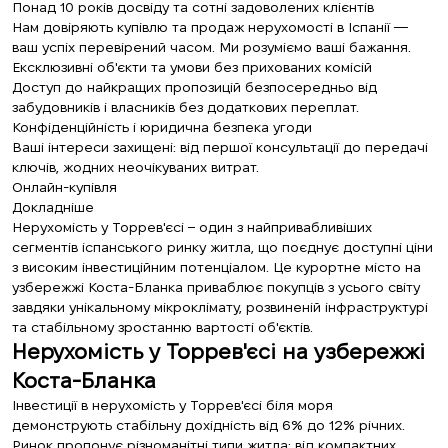
Понад 10 років досвіду та сотні задоволених клієнтів
Нам довіряють купівлю та продаж нерухомості в Іспанії —
ваш успіх перевірений часом. Ми розуміємо ваші бажання.
Ексклюзивні об'єкти та умови без прихованих комісій
Доступ до найкращих пропозицій безпосередньо від
забудовників і власників без додаткових переплат.
Конфіденційність і юридична безпека угоди
Ваші інтереси захищені: від першої консультації до передачі
ключів, жодних неочікуваних витрат.
Онлайн-купівля
Докладніше
Нерухомість у Торрев'єсі – один з найпривабливіших
сегментів іспанського ринку житла, що поєднує доступні ціни
з високим інвестиційним потенціалом. Це курортне місто на
узбережжі Коста-Бланка приваблює покупців з усього світу
завдяки унікальному мікроклімату, розвиненій інфраструктурі
та стабільному зростанню вартості об'єктів.
Нерухомість у Торрев'єсі на узбережжі
Коста-Бланка
Інвестиції в нерухомість у Торрев'єсі біля моря
демонструють стабільну дохідність від 6% до 12% річних.
Ринок пропонує різноманітні типи житла: від компактних