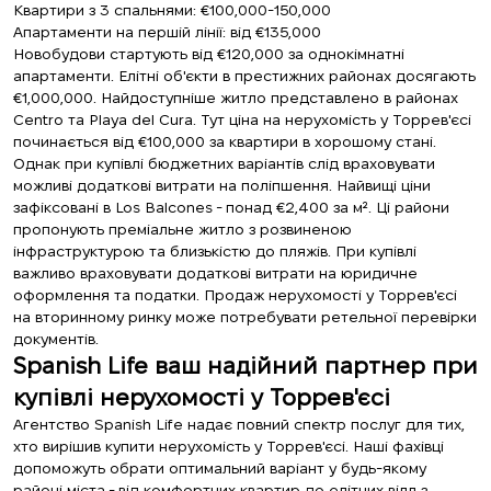
Квартири з 3 спальнями: €100,000-150,000
Апартаменти на першій лінії: від €135,000
Новобудови стартують від €120,000 за однокімнатні
апартаменти. Елітні об'єкти в престижних районах досягають
€1,000,000. Найдоступніше житло представлено в районах
Centro та Playa del Cura. Тут ціна на нерухомість у Торрев'єсі
починається від €100,000 за квартири в хорошому стані.
Однак при купівлі бюджетних варіантів слід враховувати
можливі додаткові витрати на поліпшення. Найвищі ціни
зафіксовані в Los Balcones - понад €2,400 за м². Ці райони
пропонують преміальне житло з розвиненою
інфраструктурою та близькістю до пляжів. При купівлі
важливо враховувати додаткові витрати на юридичне
оформлення та податки. Продаж нерухомості у Торрев'єсі
на вторинному ринку може потребувати ретельної перевірки
документів.
Spanish Life ваш надійний партнер при
купівлі нерухомості у Торрев'єсі
Агентство Spanish Life надає повний спектр послуг для тих,
хто вирішив купити нерухомість у Торрев'єсі. Наші фахівці
допоможуть обрати оптимальний варіант у будь-якому
районі міста - від комфортних квартир до елітних вілл з