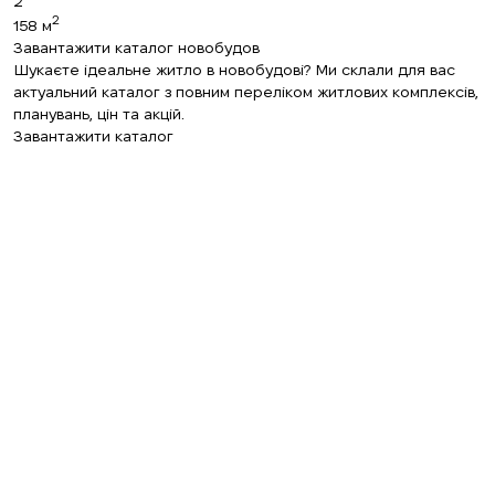
2
Залиште свої контактні дані, і ми
2
158 м
Дякуємо!
Дякуємо!
Завантажити каталог новобудов
зв’яжемося з вами найближчим часом.
Шукаєте ідеальне житло в новобудові? Ми склали для вас
актуальний каталог з повним переліком житлових комплексів,
Ми отримали ваш
планувань, цін та акцій.
Підписку на оновлення успішно
запит і відповімо
Завантажити каталог
найближчим часом.
+380
оформлено.
UKRAINE
+380
ПЕРЕДЗВОНІТЬ МЕНІ