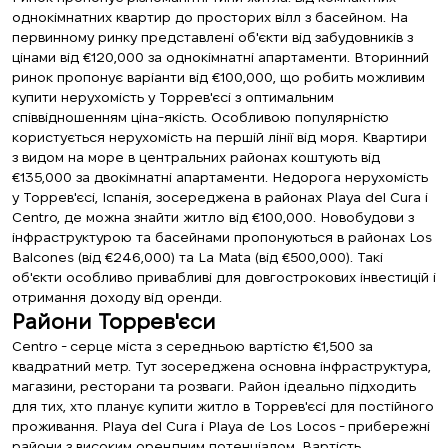
однокімнатних квартир до просторих вілл з басейном. На
первинному ринку представлені об'єкти від забудовників з
цінами від €120,000 за однокімнатні апартаменти. Вторинний
ринок пропонує варіанти від €100,000, що робить можливим
купити нерухомість у Торрев'єсі з оптимальним
співвідношенням ціна-якість. Особливою популярністю
користується нерухомість на першій лінії від моря. Квартири
з видом на море в центральних районах коштують від
€135,000 за двокімнатні апартаменти. Недорога нерухомість
у Торрев'єсі, Іспанія, зосереджена в районах Playa del Cura і
Centro, де можна знайти житло від €100,000. Новобудови з
інфраструктурою та басейнами пропонуються в районах Los
Balcones (від €246,000) та La Mata (від €500,000). Такі
об'єкти особливо привабливі для довгострокових інвестицій і
отримання доходу від оренди.
Райони Торрев'єси
Centro - серце міста з середньою вартістю €1,500 за
квадратний метр. Тут зосереджена основна інфраструктура,
магазини, ресторани та розваги. Район ідеально підходить
для тих, хто планує купити житло в Торрев'єсі для постійного
проживання. Playa del Cura і Playa de Los Locos - прибережні
райони з високим орендним потенціалом. Вартість