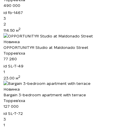
490 000
id
fb-1467
3
2
2
114.50 м
Новинка
OPPORTUNITY!!! Studio at Maldonado Street
Торрев'єха
77 260
id
SL-T-49
1
2
23.00 м
Новинка
Bargain 3-bedroom apartment with terrace
Торрев'єха
127 000
id
SL-T-72
3
1