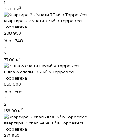
1
2
35.00 м
Квартира 2 кімнати 77 м² в Торрев’єсі
Торрев'єха
208 950
id
b-1748
2
2
2
77.00 м
Вілла 3 спальні 158м² у Торрев’єсі
Торрев'єха
650 000
id
b-1508
3
2
2
158.00 м
Квартира 3 спальні 90 м² в Торрев’єсі
Торрев'єха
271 950