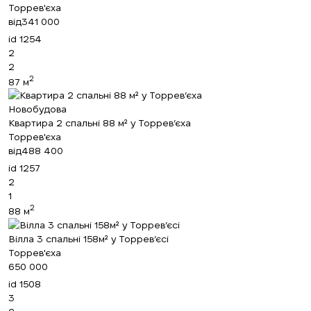
Торрев'єха
від
341 000
id
1254
2
2
2
87 м
Новобудова
Квартира 2 спальні 88 м² у Торрев’єха
Торрев'єха
від
488 400
id
1257
2
1
2
88 м
Вілла 3 спальні 158м² у Торрев’єсі
Торрев'єха
650 000
Ми вам зателефонуємо
id
1508
3