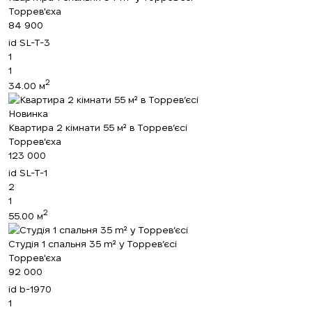
Торрев'єха
84 900
id
SL-T-3
1
1
2
34.00 м
Новинка
Квартира 2 кімнати 55 м² в Торрев’єсі
Торрев'єха
123 000
id
SL-T-1
2
1
2
55.00 м
Студія 1 спальня 35 m² у Торрев’єсі
Торрев'єха
92 000
id
b-1970
1