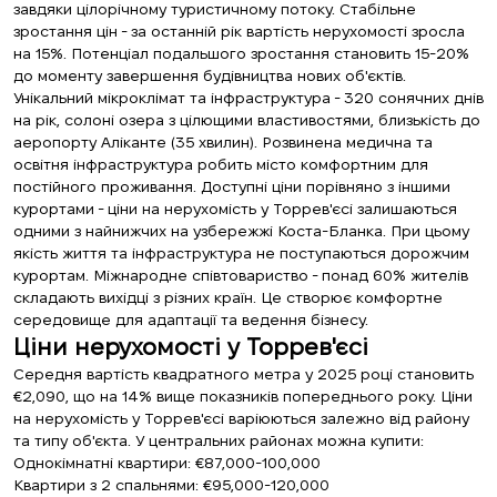
завдяки цілорічному туристичному потоку. Стабільне
зростання цін - за останній рік вартість нерухомості зросла
на 15%. Потенціал подальшого зростання становить 15-20%
до моменту завершення будівництва нових об'єктів.
Унікальний мікроклімат та інфраструктура - 320 сонячних днів
на рік, солоні озера з цілющими властивостями, близькість до
аеропорту Аліканте (35 хвилин). Розвинена медична та
освітня інфраструктура робить місто комфортним для
постійного проживання. Доступні ціни порівняно з іншими
курортами - ціни на нерухомість у Торрев'єсі залишаються
одними з найнижчих на узбережжі Коста-Бланка. При цьому
якість життя та інфраструктура не поступаються дорожчим
курортам. Міжнародне співтовариство - понад 60% жителів
складають вихідці з різних країн. Це створює комфортне
середовище для адаптації та ведення бізнесу.
Ціни нерухомості у Торрев'єсі
Середня вартість квадратного метра у 2025 році становить
€2,090, що на 14% вище показників попереднього року. Ціни
на нерухомість у Торрев'єсі варіюються залежно від району
та типу об'єкта. У центральних районах можна купити:
Однокімнатні квартири: €87,000-100,000
Квартири з 2 спальнями: €95,000-120,000