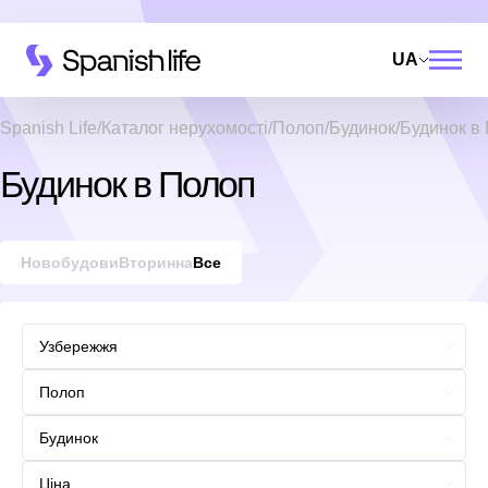
UA
Spanish Life
Каталог нерухомості
Полоп
Будинок
Будинок в
Будинок в Полоп
Новобудови
Вторинна
Все