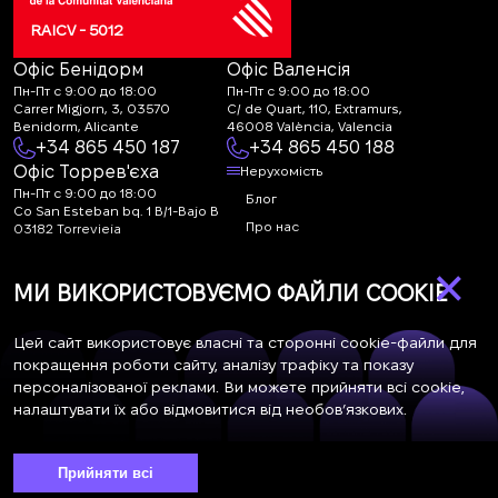
RAICV - 5012
Офіс Бенідорм
Офіс Валенсія
Пн-Пт с 9:00 до 18:00
Пн-Пт с 9:00 до 18:00
Carrer Migjorn, 3, 03570
C/ de Quart, 110, Extramurs,
Benidorm, Alicante
46008 València, Valencia
+34 865 450 187
+34 865 450 188
Офіс Торрев'єха
Нерухомість
Пн-Пт с 9:00 до 18:00
Блог
Co San Esteban bq. 1 B/1-Bajo B
Про нас
03182 Torrevieja
Canal de denuncias:
FAQ
×
marketing@spanish-
Контакти
МИ ВИКОРИСТОВУЄМО ФАЙЛИ COOKIE
life.estate
Підписка
Цей сайт використовує власні та сторонні cookie-файли для
покращення роботи сайту, аналізу трафіку та показу
персоналізованої реклами. Ви можете прийняти всі cookie,
Підпишіться на наші новини. Щотижнева розсилка
налаштувати їх або відмовитися від необов’язкових.
Прийняти всі