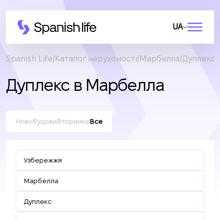
UA
Spanish Life
Каталог нерухомості
Марбелла
Дуплекс
Дуплекс в Марбелла
Новобудови
Вторинна
Все