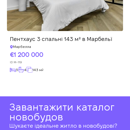
Пентхаус 3 спальні 143 м² в Марбельї
Марбелла
1 200 000
ID
M-119
3
4
143 м
2
Завантажити каталог
новобудов
Шукаєте ідеальне житло в новобудові?