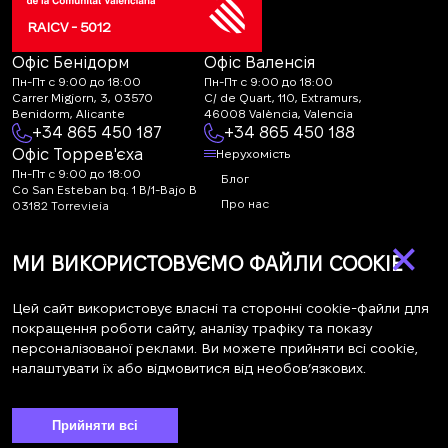
RAICV - 5012
Офіс Бенідорм
Офіс Валенсія
Пн-Пт с 9:00 до 18:00
Пн-Пт с 9:00 до 18:00
Carrer Migjorn, 3, 03570
C/ de Quart, 110, Extramurs,
Benidorm, Alicante
46008 València, Valencia
+34 865 450 187
+34 865 450 188
Офіс Торрев'єха
Нерухомість
Пн-Пт с 9:00 до 18:00
Блог
Co San Esteban bq. 1 B/1-Bajo B
Про нас
03182 Torrevieja
Canal de denuncias:
FAQ
×
marketing@spanish-
Контакти
МИ ВИКОРИСТОВУЄМО ФАЙЛИ COOKIE
life.estate
Підписка
Цей сайт використовує власні та сторонні cookie-файли для
покращення роботи сайту, аналізу трафіку та показу
персоналізованої реклами. Ви можете прийняти всі cookie,
Підпишіться на наші новини. Щотижнева розсилка
налаштувати їх або відмовитися від необов’язкових.
Прийняти всі