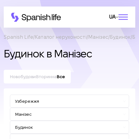
UA
Spanish Life
Каталог нерухомості
Манізес
Будинок
Бу
Будинок в Манізес
Новобудови
Вторинна
Все