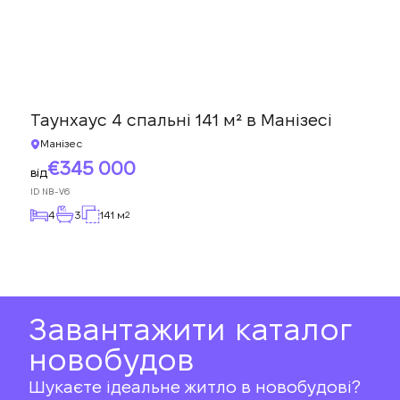
Таунхаус 4 спальні 141 м² в Манізесі
Манізес
345 000
від
ID
NB-V6
4
3
141 м
2
Завантажити каталог
новобудов
Шукаєте ідеальне житло в новобудові?