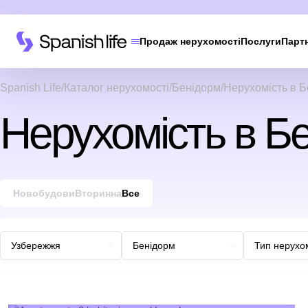
Продаж нерухомості
Послуги
Парт
Spanish Life
Каталог нерухомості
Бенідорм
Нерухомість в Б
Нерухомість в Бе
Новобудови
Вторинна
Все