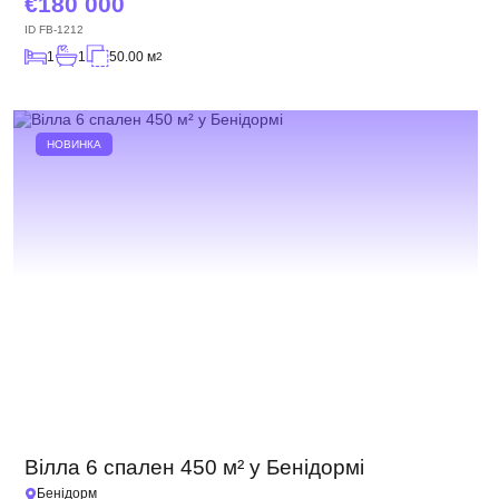
180 000
ID
FB-1212
1
1
50.00 м
2
НОВИНКА
Вілла 6 спален 450 м² у Бенідормі
Бенідорм