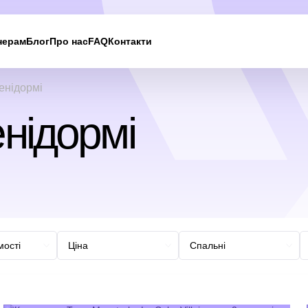
нерам
Блог
Про нас
FAQ
Контакти
Ми вам
енідормі
зателефонуємо
нідормі
Залиште свої контактні дані, і ми зв’яжемося з вам
найближчим часом.
UKRAINE +380
+380
244 results found
Afghanistan
+93
Albania
+355
Algeria
+213
American Samoa
+1