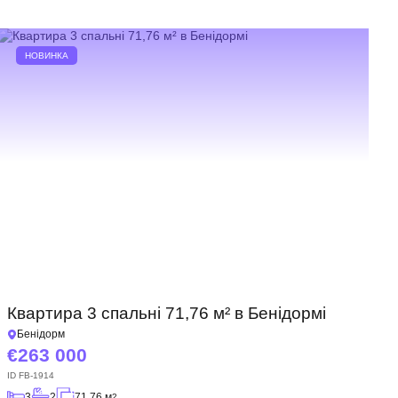
НОВИНКА
Квартира 3 спальні 71,76 м² в Бенідормі
Бенідорм
263 000
ID
FB-1914
3
2
71.76 м
2