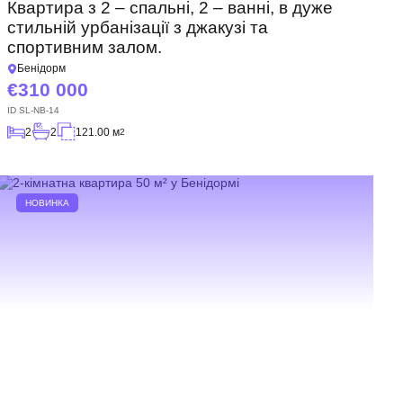
Квартира з 2 – спальні, 2 – ванні, в дуже
стильній урбанізації з джакузі та
спортивним залом.
Бенідорм
310 000
ID
SL-NB-14
2
2
121.00 м
2
НОВИНКА