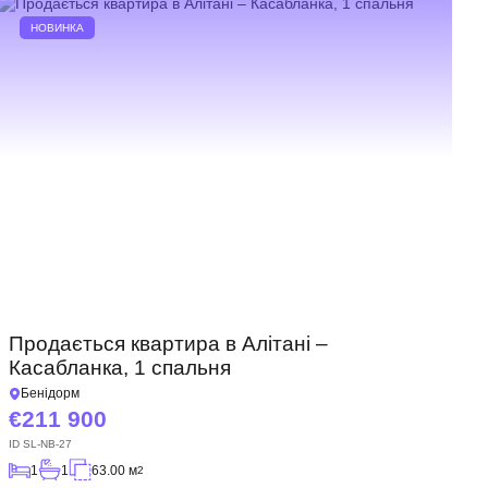
НОВИНКА
Продається квартира в Алітані –
Касабланка, 1 спальня
Бенідорм
211 900
ID
SL-NB-27
1
1
63.00 м
2