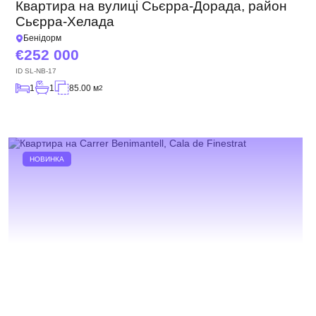
Квартира на вулиці Сьєрра-Дорада, район
Сьєрра-Хелада
Бенідорм
252 000
ID
SL-NB-17
1
1
85.00 м
2
НОВИНКА