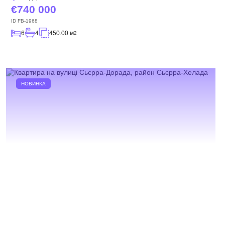
740 000
ID
FB-1968
6
4
450.00 м
2
НОВИНКА