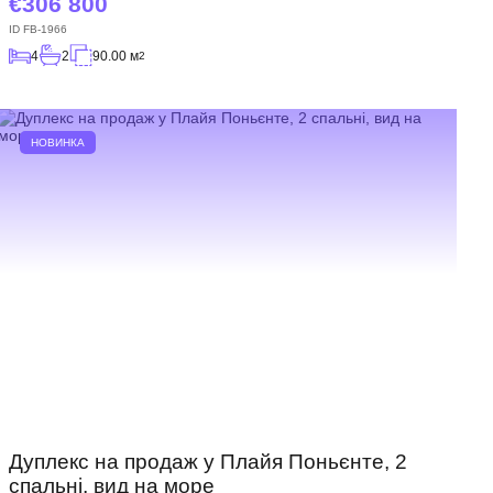
306 800
ID
FB-1966
4
2
90.00 м
2
НОВИНКА
Дуплекс на продаж у Плайя Поньєнте, 2
спальні, вид на море