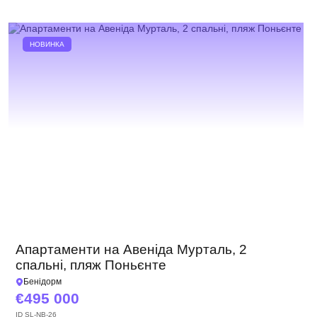
НОВИНКА
Апартаменти на Авеніда Мурталь, 2
спальні, пляж Поньєнте
Бенідорм
495 000
ID
SL-NB-26