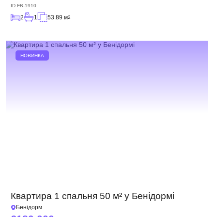
ID
FB-1910
2
1
53.89 м
2
НОВИНКА
Квартира 1 спальня 50 м² у Бенідормі
Бенідорм