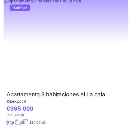
НОВИНКА
Apartamento 3 habitaciones el La cala
Бенідорм
365 000
ID
SL-NB-29
3
2
135.00 м
2