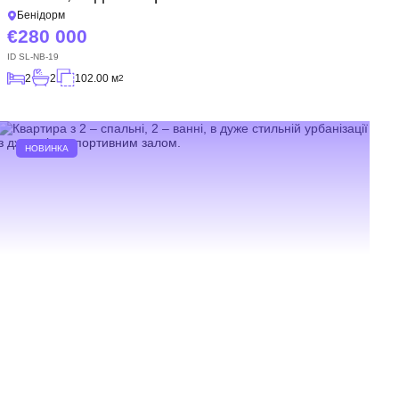
Бенідорм
280 000
ID
SL-NB-19
2
2
102.00 м
2
НОВИНКА