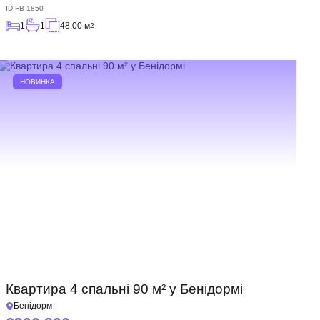
ID
FB-1850
1
1
48.00 м
2
НОВИНКА
Квартира 4 спальні 90 м² у Бенідормі
Бенідорм