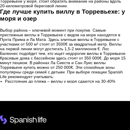
Торревьехе у моря, стоит обратить внимание на районы вдоль
20-километровой береговой линии.
Где лучше купить виллу в Торревьехе: у
моря и озер
Выбор района – ключевой момент при покупке. Самые
престижные виллы в Торревьехе с видом на море находятся в
Пунта Прима и Ла Мата. Здесь элитные виллы в Торревьехе с
участками от 500 м² стоят от 3500€ за квадратный метр. Виллы
на первой линии могут достигать 1,5-2 миллионов €. Лос
Балконес подойдет тем, кто ищет недорогие виллы в Торревьехе.
Красивые дома с бассейном здесь стоят от 350 000€. До моря 15
минут пешком. В районах Ла Сиеста и Сан Луис виллы
Торревьехе купить можно от 250 000€. Эти спокойные зоны
популярны среди семей с детьми. При выборе локации Spanish
Life рекомендует учитывать:
Расстояние до пляжа – виллы у моря сдаются на 30-40%
дороже
Инфраструктуру в радиусе 1 км – магазины, аптеки повышают
привлекательность для аренды
Транспортную доступность – близость к автобусным
маршрутам увеличивает ликвидность на 15-20%
Качество урбанизации – закрытые комплексы позволяют
установить более высокую арендную ставку
Избегайте промышленных зон и заброшенных вилл с