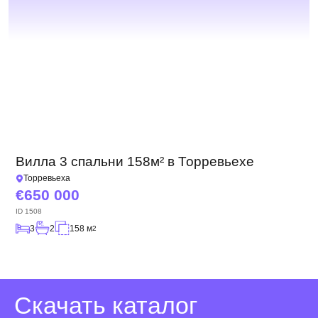
Вилла 3 спальни 158м² в Торревьехе
Торревьеха
650 000
ID
1508
3
2
158 м
2
Скачать каталог