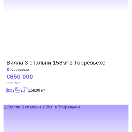
Вилла 3 спальни 158м² в Торревьехе
Торревьеха
650 000
ID
B-1508
3
2
158.00 м
2