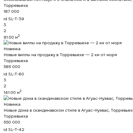
Торревьеха
187 000
id
SL-T-39
3
2
2
91.00 м
Новинка
Новые виллы на продажу в Торревьехе — 2 км от моря
Торревьеха
585 000
id
SL-T-60
3
2
2
141.00 м
Новинка
Новые дома в скандинавском стиле в Агуас-Нуэвас, Торревьех
Торревьеха
550 000
id
SL-T-42