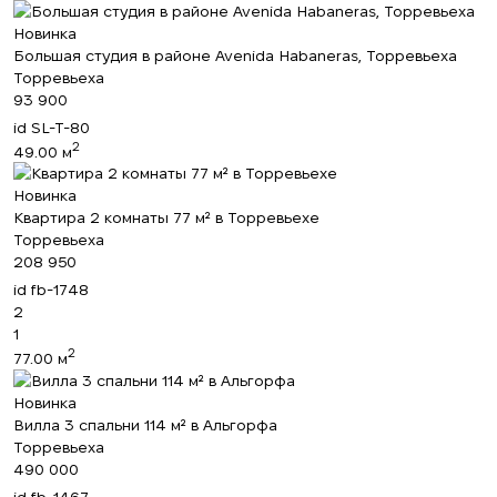
Новинка
Большая студия в районе Avenida Habaneras, Торревьеха
Торревьеха
93 900
id
SL-T-80
2
49.00 м
Новинка
Квартира 2 комнаты 77 м² в Торревьехе
Торревьеха
208 950
id
fb-1748
2
1
2
77.00 м
Новинка
Вилла 3 спальни 114 м² в Альгорфа
Торревьеха
490 000
id
fb-1467