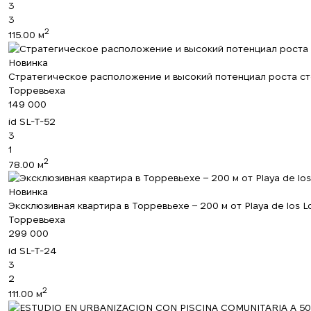
3
3
2
115.00 м
Новинка
Стратегическое расположение и высокий потенциал роста ст
Торревьеха
149 000
id
SL-T-52
3
1
2
78.00 м
Новинка
Эксклюзивная квартира в Торревьехе – 200 м от Playa de los L
Торревьеха
299 000
id
SL-T-24
3
2
2
111.00 м