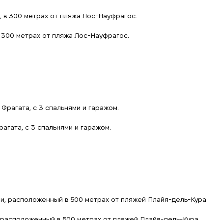
Мы получили Ваш
запрос и ответим в
Подписка на обновления успешно оформлена.
ближайшее время.
+380
UKRAINE
 300 метрах от пляжа Лос-Науфрагос.
+380
ПЕРЕЗВОНИТЕ МНЕ
агата, с 3 спальнями и гаражом.
, расположенный в 500 метрах от пляжей Плайя-дель-Кура