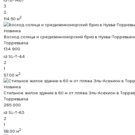
3
2
2
114.50 м
Новинка
Восход солнца и средиземноморский бриз в Нуэва-Торревьехе
Торревьеха
134 900
id
SL-T-44
2
1
2
57.00 м
Новинка
Стильное жилое здание в 60 м от пляжа Эль-Асекион в Торре
Торревьеха
265 000
id
SL-T-63
2
1
2
58.00 м