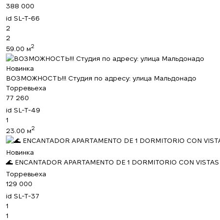
388 000
id
SL-T-66
2
2
2
59.00 м
Новинка
ВОЗМОЖНОСТЬ!!! Студия по адресу: улица Мальдонадо
Торревьеха
77 260
id
SL-T-49
1
2
23.00 м
Новинка
🌊 ENCANTADOR APARTAMENTO DE 1 DORMITORIO CON VISTAS A
Торревьеха
129 000
id
SL-T-37
1
1