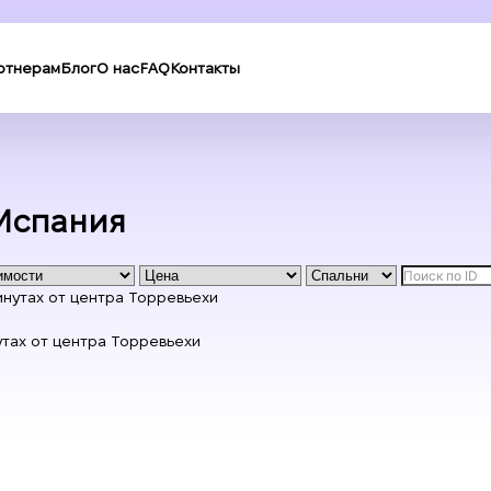
ртнерам
Блог
О нас
FAQ
Контакты
 Испания
утах от центра Торревьехи